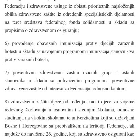
Federaciju i zdravstvene usluge iz oblasti prioritetnih najsloženijh
oblika zdravstvene zaštite iz određenih specijalističkih djelatnosti
na teret sredstava federalnog fonda solidarnosti u skladu sa
propisima o zdravstvenom osiguranju;
6) provođenje obaveznih imunizacija protiv dječijih zaraznih
bolesti u skladu sa usvojenim programom imunizacija stanovništva
protiv zaraznih bolesti;
7) preventivnu zdravstvenu zaštitu rizičnih grupa i ostalih
stanovnika u skladu sa prihvaćenim programima preventivne
zdravstvene zaštite od interesa za Federaciju, odnosno kanton;
8) zdravstvenu zaštitu djece od rođenja, kao i djece za vrijeme
redovnog školovanja u osnovnim i srednjim školama, odnosno
studiranja na visokim školama, te univerzitetima koji su državljani
Bosne i Hercegovine sa prebivalištem na teritoriji Federacije, ali
najduže do navršene 26. godine, koji su zdravstveno osigurani kao