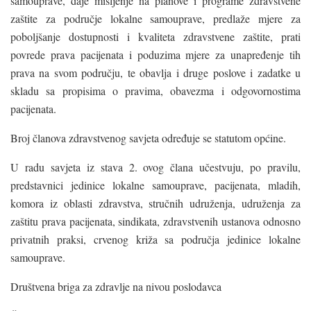
samouprave, daje mišljenje na planove i programe zdravstvene
zaštite za područje lokalne samouprave, predlaže mjere za
poboljšanje dostupnosti i kvaliteta zdravstvene zaštite, prati
povrede prava pacijenata i poduzima mjere za unapređenje tih
prava na svom području, te obavlja i druge poslove i zadatke u
skladu sa propisima o pravima, obavezma i odgovornostima
pacijenata.
Broj članova zdravstvenog savjeta određuje se statutom općine.
U radu savjeta iz stava 2. ovog člana učestvuju, po pravilu,
predstavnici jedinice lokalne samouprave, pacijenata, mladih,
komora iz oblasti zdravstva, stručnih udruženja, udruženja za
zaštitu prava pacijenata, sindikata, zdravstvenih ustanova odnosno
privatnih praksi, crvenog križa sa područja jedinice lokalne
samouprave.
Društvena briga za zdravlje na nivou poslodavca