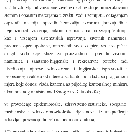
zaštitu zdravlja od zagađene životne okoline što je prouzrokovano
štetnim i opasnim materijama u zraku, vodi i zemljištu, odlaganjem
otpadnih materija, opasnih hemikalija, izvorima jonizujućih i
nejonizujućih zračenja, bukom i vibracijama na svojoj teritoriji,
kao i vršenjem sistematskih ispitivanja životnih namirnica,
predmeta opće upotrebe, mineralnih voda za piće, vode za piće i
drugih voda koje služe za proizvodnju i preradu životnih
namirnica i sanitarno-higijenske i rekreativne potrebe radi
utvrđivanja njihove zdravstvene i higijenske ispravnosti i
propisanog kvaliteta od interesa za kanton u skladu sa programom
mjera koje donosi vlada kantona na prijedlog kantonalnog ministra
i kantonalnog ministra nadležnog za zaštitu okoliša;
9) provođenje epidemiološke, zdravstveno-statističke, socijalno-
medicinske i zdravstveno-ekološke djelatnosti, te unapređenje
zdravlja i prevenciju bolesti na području kantona;
10) provođenje mjera zaštite stanovništva od zaraznih bolesti iz