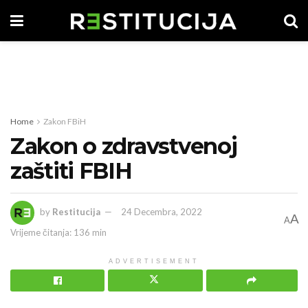
Home
Zakon FBiH
Zakon o zdravstvenoj
zaštiti FBIH
by
Restitucija
24 Decembra, 2022
A
A
Vrijeme čitanja: 136 min
ADVERTISEMENT