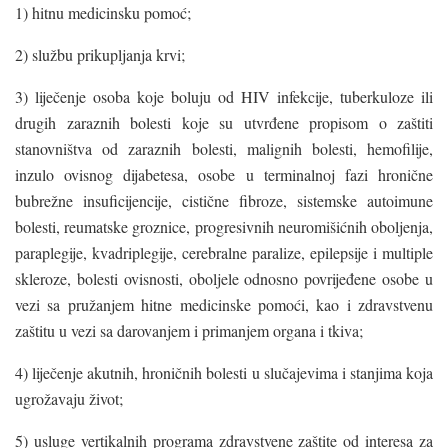
1) hitnu medicinsku pomoć;
2) službu prikupljanja krvi;
3) liječenje osoba koje boluju od HIV infekcije, tuberkuloze ili
drugih zaraznih bolesti koje su utvrđene propisom o zaštiti
stanovništva od zaraznih bolesti, malignih bolesti, hemofilije,
inzulo ovisnog dijabetesa, osobe u terminalnoj fazi hronične
bubrežne insuficijencije, cistične fibroze, sistemske autoimune
bolesti, reumatske groznice, progresivnih neuromišićnih oboljenja,
paraplegije, kvadriplegije, cerebralne paralize, epilepsije i multiple
skleroze, bolesti ovisnosti, oboljele odnosno povrijeđene osobe u
vezi sa pružanjem hitne medicinske pomoći, kao i zdravstvenu
zaštitu u vezi sa darovanjem i primanjem organa i tkiva;
4) liječenje akutnih, hroničnih bolesti u slučajevima i stanjima koja
ugrožavaju život;
5) usluge vertikalnih programa zdravstvene zaštite od interesa za