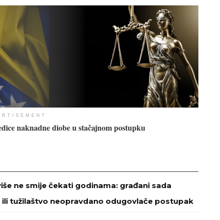
ERTISEMENT
edice naknadne diobe u stačajnom postupku
više ne smije čekati godinama: građani sada
 ili tužilaštvo neopravdano odugovlače postupak