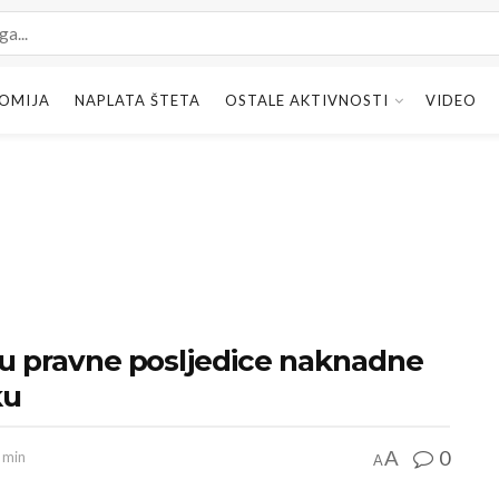
OMIJA
NAPLATA ŠTETA
OSTALE AKTIVNOSTI
VIDEO
 su pravne posljedice naknadne
ku
0
A
3 min
A