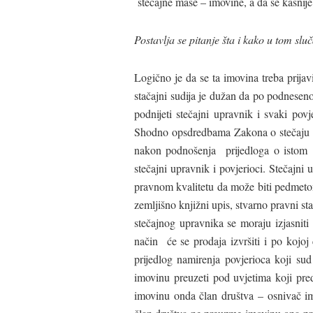
stečajne mase – imovine, a da se kasnij
Postavlja se pitanje šta i kako u tom sluč
Logično je da se ta imovina treba prija
stačajni sudija je dužan da po podnesen
podnijeti stečajni upravnik i svaki pov
Shodno opsdredbama Zakona o stečaju ta
nakon podnošenja prijedloga o istom 
stečajni upravnik i povjerioci. Stečajni
pravnom kvalitetu da može biti pedmeto
zemljišno knjižni upis, stvarno pravni st
stečajnog upravnika se moraju izjasniti
način će se prodaja izvršiti i po kojoj
prijedlog namirenja povjerioca koji su
imovinu preuzeti pod uvjetima koji pre
imovinu onda član društva – osnivač 