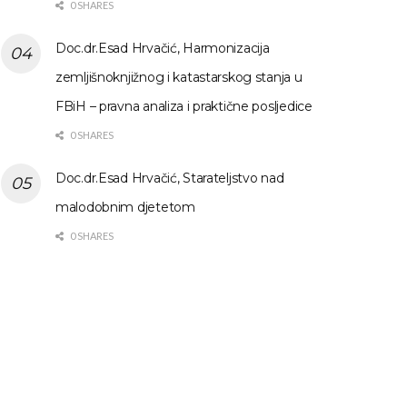
0 SHARES
Doc.dr.Esad Hrvačić, Harmonizacija
zemljišnoknjižnog i katastarskog stanja u
FBiH – pravna analiza i praktične posljedice
0 SHARES
Doc.dr.Esad Hrvačić, Starateljstvo nad
malodobnim djetetom
0 SHARES