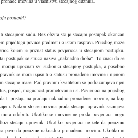
e pronađe imovina u vlasništvu stečajnog dužnika.
aju postupiti?
viti stečajnom sudu. Bez obzira što je stečajni postupak okončan
om prijedlogu povuče predmet i o istom raspravi. Prijedlog može
jerioc kojem je priznat status povjerioca u stečajnom postupku.
j postupak se stručo naziva „naknadna dioba“. To znači da se
moraju upoznati svi sudionici stečajnog postupka, a posebno
 upravnik se mora izjasniti o statusu pronađene imovine i njenom
m stečajne mase. Pod pravnim kvalitetom se podrazumjeva njen
atus, posjed, mogućnost prometovanja i sl. Povjerioci na prijedlog
 da li pristaju na prodaju naknadno pronađene imovine, na koji
 cijeni. Nakon što se imovina proda stečajni upravnik sačinjava
d mora odobriti. Ukoliko se imovine ne proda povjerioci mogu
dloži stečajni upravnik. Ukoliko povjerioci ne žele da preuzmu
ima pavo da preuzme naknadno pronađenu imovinu. Ukoliko ni