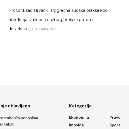
Prof.dr.Esad Hrvačić, Pogrešna sudska praksa kod
utvrđenja služnosti nužnog prolaza putem
dosjelosti
1 JANUARA, 2026
nje objavljeno
Kategorije
Ekonomija
Pravo
 stambenim odnosima –
ni tekst
Imovina
Sport