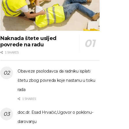
Naknada štete usljed
povrede na radu
1 SHARES
Obaveze psolodavca da radniku isplati
štetu zbog povreda koje nastanu u toku
rada
1 SHARES
doc.dr. Esad Hrvačić,Ugovor o poklonu-
darovanju