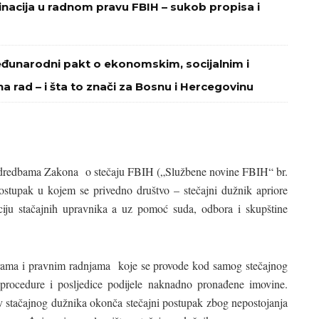
minacija u radnom pravu FBIH – sukob propisa i
eđunarodni pakt o ekonomskim, socijalnim i
na rad – i šta to znači za Bosnu i Hercegovinu
 odredbama Zakona o stečaju FBIH („Službene novine FBIH“ br.
postupak u kojem se privedno društvo – stečajni dužnik apriore
ciju stačajnih upravnika a uz pomoć suda, odbora i skupštine
rama i pravnim radnjama koje se provode kod samog stečajnog
procedure i posljedice podijele naknadno pronađene imovine.
tiv stačajnog dužnika okonča stečajni postupak zbog nepostojanja