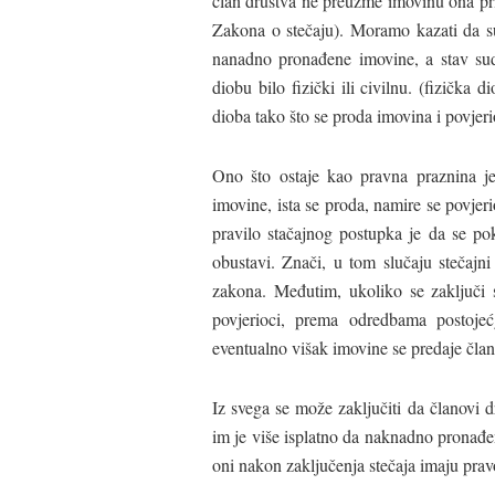
član društva ne preuzme imovinu ona pri
Zakona o stečaju). Moramo kazati da su
nanadno pronađene imovine, a stav su
diobu bilo fizički ili civilnu. (fizička 
dioba tako što se proda imovina i povjer
Ono što ostaje kao pravna praznina je
imovine, ista se proda, namire se povjeri
pravilo stačajnog postupka je da se pok
obustavi. Znači, u tom slučaju stečajn
zakona. Međutim, ukoliko se zaključi 
povjerioci, prema odredbama postojeć
eventualno višak imovine se predaje čla
Iz svega se može zaključiti da članovi 
im je više isplatno da naknadno pronađ
oni nakon zaključenja stečaja imaju prav