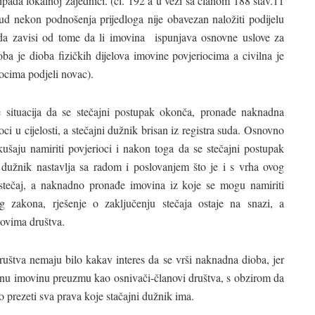
pada lokalnoj zajednici. (čl. 192 a u vezi sa članom 188 stav.11
d nekon podnošenja prijedloga nije obavezan naložiti podijelu
da zavisi od tome da li imovina ispunjava osnovne uslove za
dioba je dioba fizičkih dijelova imovine povjeriocima a civilna je
iocima podjeli novac).
 situacija da se stečajni postupak okonča, pronađe naknadna
oci u cijelosti, a stečajni dužnik brisan iz registra suda. Osnovno
ušaju namiriti povjerioci i nakon toga da se stečajni postupak
i dužnik nastavlja sa radom i poslovanjem što je i s vrha ovog
stečaj, a naknadno pronađe imovina iz koje se mogu namiriti
g zakona, rješenje o zaključenju stečaja ostaje na snazi, a
novima društva.
društva nemaju bilo kakav interes da se vrši naknadna dioba, jer
enu imovinu preuzmu kao osnivači-članovi društva, s obzirom da
o prezeti sva prava koje stačajni dužnik ima.