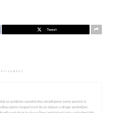
Tweet
ERTISEMENT
dnji sa spoljinim saradnicima obrađujemo teme apriore iz
 odbacujemo mogućnosti da se objave u druge zanimkjive
ugih portala je to da su članci edukatvni i nisu uslovljeni bilo