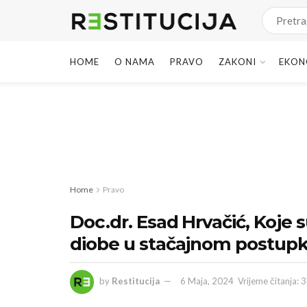
HOME
O NAMA
PRAVO
ZAKONI
EKON
Home
Pravo
Doc.dr. Esad Hrvačić, Koje
diobe u stačajnom postup
by
Restitucija
6 Maja, 2024
Vrijeme čitanja: 