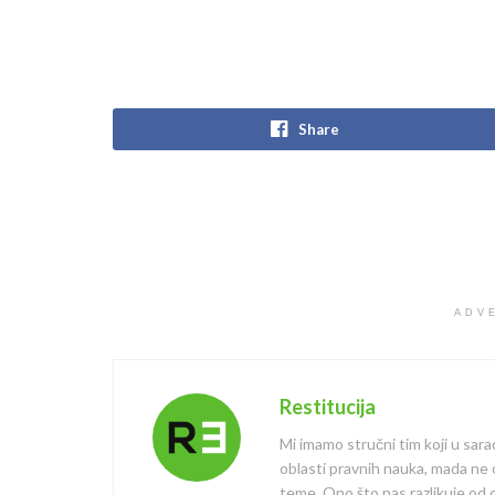
Share
ADV
Restitucija
Mi imamo stručni tim koji u sara
oblasti pravnih nauka, mada ne
teme. Ono što nas razlikuje od dr