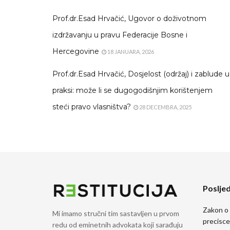
Prof.dr.Esad Hrvačić, Ugovor o doživotnom
izdržavanju u pravu Federacije Bosne i
Hercegovine
18 JANUARA, 2026
Prof.dr.Esad Hrvačić, Dosjelost (održaj) i zablude u
praksi: može li se dugogodišnjim korištenjem
steći pravo vlasništva?
28 DECEMBRA, 2025
Posljed
Zakon o
Mi imamo stručni tim sastavljen u prvom
precisce
redu od eminetnih advokata koji sarađuju