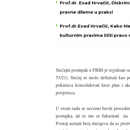
Prof.dr. Esad Hrvačić, Diskri
pravne dileme u praksi
Prof.dr.Esad Hrvačić, Kako M
kulturnim pravima štiti pravo 
Stečajni postupak u FBIH je regulisan
53/21). Stečaj se može definisati kao 
pokušava konsolidovati kroz plan i ak
povjerioca.
U ovom radu se nećemo baviti procedu
postupka, ali će mo se fukusirati na 
Postoji nemali broj slučajeva da se pro