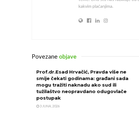
kakvim plaćanjima.
Povezane
objave
Prof.dr.Esad Hrvačić, Pravda više ne
smije čekati godinama: građani sada
mogu tražiti naknadu ako sud ili
tužilaštvo neopravdano odugovlače
postupak
3 JUNA, 2026