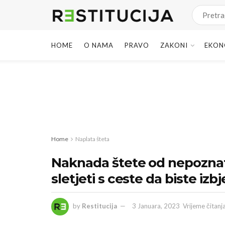
HOME
O NAMA
PRAVO
ZAKONI
EKON
Home
Naplata šteta
Naknada štete od nepoznatog
sletjeti s ceste da biste izbj
by
Restitucija
3 Januara, 2023
Vrijeme čitanj