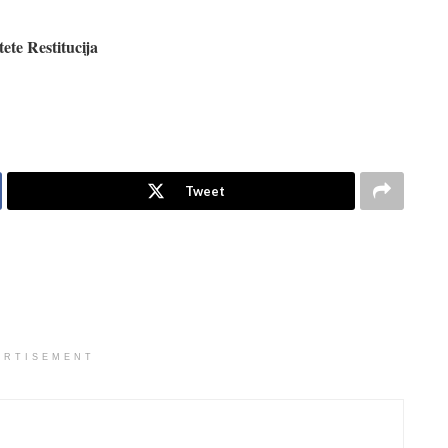
ete Restitucija
Tweet
ERTISEMENT