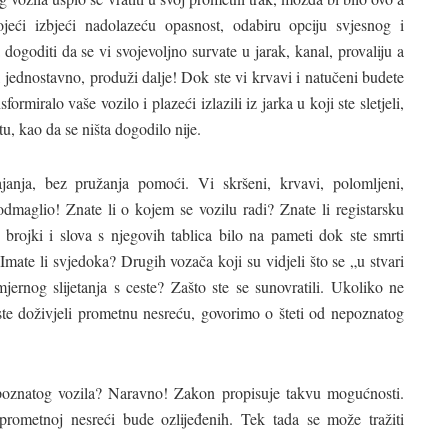
ojeći izbjeći nadolazeću opasnost, odabiru opciju svjesnog i
 dogoditi da se vi svojevoljno survate u jarak, kanal, provaliju a
, jednostavno, produži dalje! Dok ste vi krvavi i natučeni budete
formiralo vaše vozilo i plazeći izlazili iz jarka u koji ste sletjeli,
u, kao da se ništa dogodilo nije.
ajanja, bez pružanja pomoći. Vi skršeni, krvavi, polomljeni,
 odmaglio! Znate li o kojem se vozilu radi? Znate li registarsku
ojki i slova s njegovih tablica bilo na pameti dok ste smrti
? Imate li svjedoka? Drugih vozača koji su vidjeli što se „u stvari
jernog slijetanja s ceste? Zašto ste se sunovratili. Ukoliko ne
 ste doživjeli prometnu nesreću, govorimo o šteti od nepoznatog
poznatog vozila? Naravno! Zakon propisuje takvu mogućnosti.
rometnoj nesreći bude ozlijeđenih. Tek tada se može tražiti