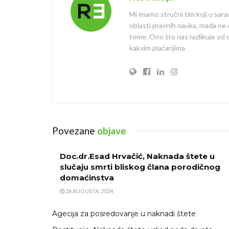
Mi imamo stručni tim koji u sara
oblasti pravnih nauka, mada ne
teme. Ono što nas razlikuje od dr
kakvim plaćanjima.
Povezane
objave
Doc.dr.Esad Hrvačić, Naknada štete u
slučaju smrti bliskog člana porodičnog
domaćinstva
26 AUGUSTA, 2024
Agecija za posredovanje u naknadi štete