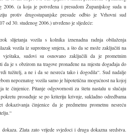
g 2006. (a koja je potvrđena i presudom Županijskog suda u
ziju protiv drugostupanjske presude odbio je Vrhovni sud
 od 30. studenog 2006.) utvrđeno je sljedeće:
rok slijetanja vozila s kolnika iznenadna radnja obilaženja
ilazak vozila iz suprotnog smjera, a što da se može zaključiti na
g vještaka, sudovi su osnovano zaključili da je prometnim
ati da je s obzirom na tragove pronađene na mjestu događaja do
di tužitelj, a ne i da se nesreća tako i dogodila“. Sud nadalje
rebom nepoznatog vozila samo je hipotetična mogućnost na kojoj
ja te činjenice. Pitanje odgovornosti za štetu nastalu u slučaju
okretu prosuđuje se po kriteriju krivnje, sukladno odredbama
t dokazivanja činjenice da je predmetnu prometnu nesreću
telju.“
 dokaza. Zlata zato vrijede svjedoci i druga dokazna sredstva.