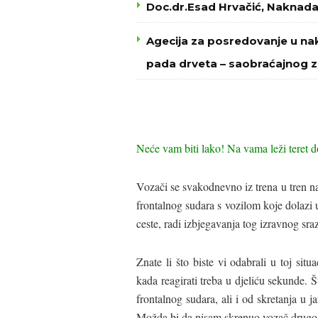
Doc.dr.Esad Hrvačić, Naknad
Agecija za posredovanje u nak
pada drveta – saobraćajnog 
Neće vam biti lako! Na vama leži teret d
Vozači se svakodnevno iz trena u tren n
frontalnog sudara s vozilom koje dolazi 
ceste, radi izbjegavanja tog izravnog sra
Znate li što biste vi odabrali u toj sit
kada reagirati treba u djeliću sekunde. 
frontalnog sudara, ali i od skretanja u ja
Možda bi da nisam skrenuo vozač drugog v