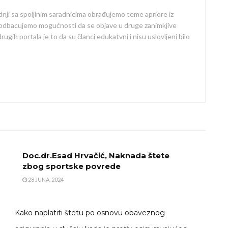
dnji sa spoljinim saradnicima obrađujemo teme apriore iz
 odbacujemo mogućnosti da se objave u druge zanimkjive
ugih portala je to da su članci edukatvni i nisu uslovljeni bilo
Doc.dr.Esad Hrvačić, Naknada štete
zbog sportske povrede
28 JUNA, 2024
Kako naplatiti štetu po osnovu obaveznog