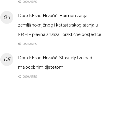
0 SHARES
Doc.dr.Esad Hrvačić, Harmonizacija
zemljišnoknjižnog i katastarskog stanja u
FBiH – pravna analiza i praktične posljedice
0 SHARES
Doc.dr.Esad Hrvačić, Starateljstvo nad
malodobnim djetetom
0 SHARES