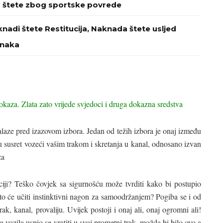
a štete zbog sportske povrede
nadi štete Restitucija, Naknada štete usljed
znaka
okaza. Zlata zato vrijede svjedoci i druga dokazna sredstva
alaze pred izazovom izbora. Jedan od težih izbora je onaj između
u susret vozeći vašim trakom i skretanja u kanal, odnosano izvan
za
uaciji? Teško čovjek sa sigurnošću može tvrditi kako bi postupio
Što će učiti instinktivni nagon za samoodržanjem? Pogiba se i od
rak, kanal, provaliju. Uvijek postoji i onaj ali, onaj ogromni ali!
ozila uspio se vratiti u svoj prometni trak, možda bi bilo ovo a