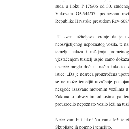
suda u Iloku P-176/06 od 30. studeno
Vukovara Gž-544/07, podnesenu revi
Republike Hrvatske presudom Rev-608/07
„U svezi tužiteljeve tvrdnje da je uz
neosvijetljenog nepoznatog vozila, te na
temelju nalaza i mišljenja prometno
vještačenjem tužitelj uspio samo dokaz
nesreće moglo doći na način kako to tvr
ističe: „Da je nesreća prouzročena upot
se ne može temeljiti utvrđenje postojan
nezgode izazvane motornim vozilima u p
Zakona o obveznim odnosima pa tere
prouzročilo nepoznato vozilo leži na tuži
Neće vam biti lako! Na vama leži teret
Skupljajte ih pomno i temeljito.