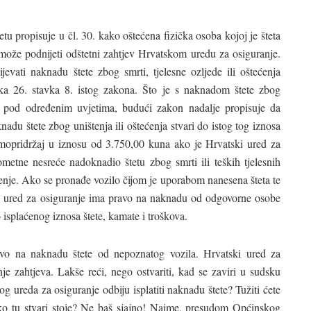
 propisuje u čl. 30. kako oštećena fizička osoba kojoj je šteta
že podnijeti odštetni zahtjev Hrvatskom uredu za osiguranje.
evati naknadu štete zbog smrti, tjelesne ozljede ili oštećenja
nka 26. stavka 8. istog zakona. Što je s naknadom štete zbog
li pod određenim uvjetima, budući zakon nadalje propisuje da
adu štete zbog uništenja ili oštećenja stvari do istog tog iznosa
amopridržaj u iznosu od 3.750,00 kuna ako je Hrvatski ured za
etne nesreće nadoknadio štetu zbog smrti ili teških tjelesnih
ečenje. Ako se pronađe vozilo čijom je uporabom nanesena šteta te
ski ured za osiguranje ima pravo na naknadu od odgovorne osobe
 isplaćenog iznosa štete, kamate i troškova.
avo na naknadu štete od nepoznatog vozila. Hrvatski ured za
je zahtjeva. Lakše reći, nego ostvariti, kad se zaviri u sudsku
g ureda za osiguranje odbiju isplatiti naknadu štete? Tužiti ćete
ako tu stvari stoje? Ne baš sjajno! Naime, presudom Općinskog