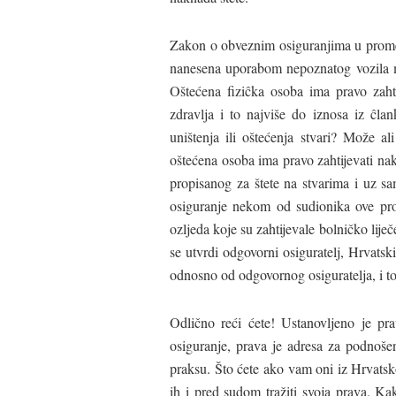
Zakon o obveznim osiguranjima u prometu
nanesena uporabom nepoznatog vozila mo
Oštećena fiziĉka osoba ima pravo zahtij
zdravlja i to najviše do iznosa iz ĉla
uništenja ili oštećenja stvari? Može a
oštećena osoba ima pravo zahtijevati nakn
propisanog za štete na stvarima i uz s
osiguranje nekom od sudionika ove prom
ozljeda koje su zahtijevale bolničko lij
se utvrdi odgovorni osiguratelj, Hrvat
odnosno od odgovornog osiguratelja, i to
Odlično reći ćete! Ustanovljeno je pr
osiguranje, prava je adresa za podnošen
praksu. Što ćete ako vam oni iz Hrvatsko
ih i pred sudom tražiti svoja prava. K