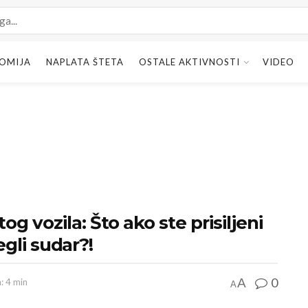
OMIJA
NAPLATA ŠTETA
OSTALE AKTIVNOSTI
VIDEO
 vozila: Što ako ste prisiljeni
egli sudar?!
0
A
a: 4 min
A