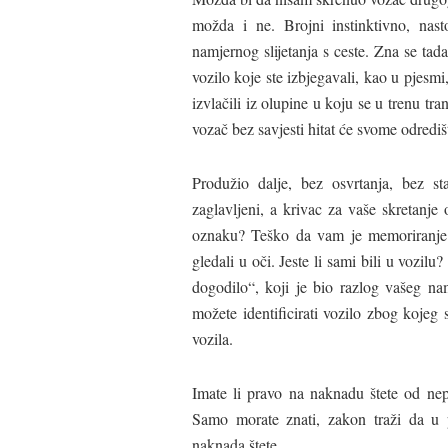
možda i ne. Brojni instinktivno, nast
namjernog slijetanja s ceste. Zna se tada
vozilo koje ste izbjegavali, kao u pjesmi
izvlačili iz olupine u koju se u trenu trans
vozač bez savjesti hitat će svome odredišt
Produžio dalje, bez osvrtanja, bez st
zaglavljeni, a krivac za vaše skretanje
oznaku? Teško da vam je memoriranje br
gledali u oči. Jeste li sami bili u vozilu
dogodilo“, koji je bio razlog vašeg nam
možete identificirati vozilo zbog kojeg
vozila.
Imate li pravo na naknadu štete od ne
Samo morate znati, zakon traži da u p
naknada štete.