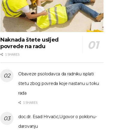
Naknada štete usljed
povrede na radu
1 SHARES
Obaveze psolodavca da radniku isplati
štetu zbog povreda koje nastanu u toku
rada
1 SHARES
doc.dr. Esad Hrvačić,Ugovor o poklonu-
darovanju