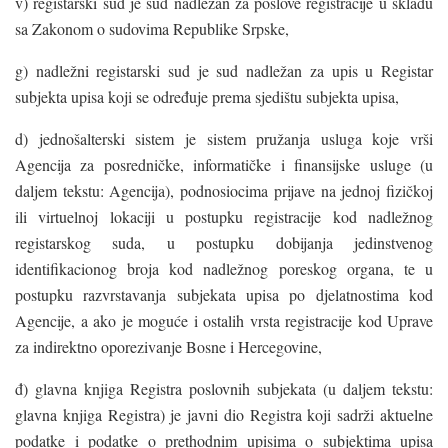
v) registarski sud je sud nadležan za poslove registracije u skladu
sa Zakonom o sudovima Republike Srpske,
g) nadležni registarski sud je sud nadležan za upis u Registar
subjekta upisa koji se određuje prema sjedištu subjekta upisa,
d) jednošalterski sistem je sistem pružanja usluga koje vrši
Agencija za posredničke, informatičke i finansijske usluge (u
daljem tekstu: Agencija), podnosiocima prijave na jednoj fizičkoj
ili virtuelnoj lokaciji u postupku registracije kod nadležnog
registarskog suda, u postupku dobijanja jedinstvenog
identifikacionog broja kod nadležnog poreskog organa, te u
postupku razvrstavanja subjekata upisa po djelatnostima kod
Agencije, a ako je moguće i ostalih vrsta registracije kod Uprave
za indirektno oporezivanje Bosne i Hercegovine,
đ) glavna knjiga Registra poslovnih subjekata (u daljem tekstu:
glavna knjiga Registra) je javni dio Registra koji sadrži aktuelne
podatke i podatke o prethodnim upisima o subjektima upisa