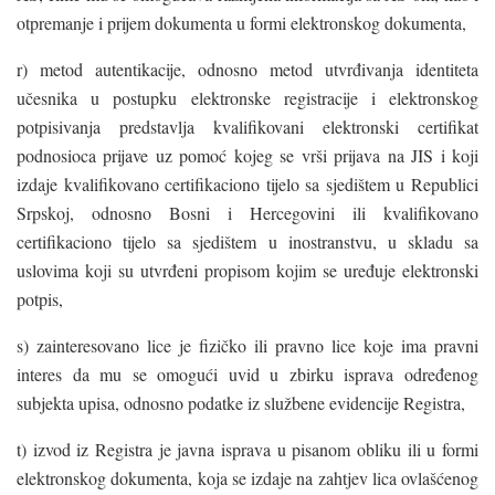
otpremanje i prijem dokumenta u formi elektronskog dokumenta,
r) metod autentikacije, odnosno metod utvrđivanja identiteta
učesnika u postupku elektronske registracije i elektronskog
potpisivanja predstavlja kvalifikovani elektronski certifikat
podnosioca prijave uz pomoć kojeg se vrši prijava na JIS i koji
izdaje kvalifikovano certifikaciono tijelo sa sjedištem u Republici
Srpskoj, odnosno Bosni i Hercegovini ili kvalifikovano
certifikaciono tijelo sa sjedištem u inostranstvu, u skladu sa
uslovima koji su utvrđeni propisom kojim se uređuje elektronski
potpis,
s) zainteresovano lice je fizičko ili pravno lice koje ima pravni
interes da mu se omogući uvid u zbirku isprava određenog
subjekta upisa, odnosno podatke iz službene evidencije Registra,
t) izvod iz Registra je javna isprava u pisanom obliku ili u formi
elektronskog dokumenta, koja se izdaje na zahtjev lica ovlašćenog