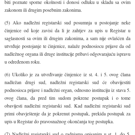
biti poznate sporne okolnosti i donosi odluku u skladu sa ovim
zakonom ili drugim posebnim zakonima.
(5) Ako nadležni registarski sud posumnja u postojanje neke
činjenice od koje zavisi da li je zahtjev za upis u Registar u
saglasnosti sa ovim ili drugim zakonima, a sam nije ovlašćen da
utvrđuje postojanje te činjenice, nalaže podnosiocu prijave da od
nadležnog organa ili druge institucije pribavi odgovarajuću ispravu
u određenom roku.
(6) Ukoliko je za utvrđivanje činjenice iz st. 4. i 5. ovog člana
nadležan drugi sud, nadležni registarski sud će obavijestiti
podnosioca prijave i nadležni organ, odnosno instituciju iz stava 5.
ovog člana, da pred tim sudom pokrene postupak i o tome
obavijesti nadležni registarski sud. Kad nadležni registarski sud
primi obavještenje da je pokrenut postupak, prekida postupak za
upis u Registar do pravosnažnog okončanja tog postupka.
(7) Nadležni registarski sud o radnjama opisanim u st. 1. do 5.