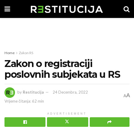
Home
Zakon RS
Zakon o registraciji
poslovnih subjekata u RS
by
Restitucija
24 Decembra, 2022
A
A
Vrijeme čitanja: 62 min
ADVERTISEMENT