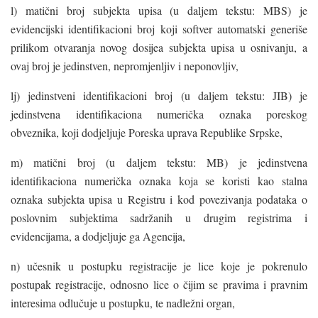
l) matični broj subjekta upisa (u daljem tekstu: MBS) je
evidencijski identifikacioni broj koji softver automatski generiše
prilikom otvaranja novog dosijea subjekta upisa u osnivanju, a
ovaj broj je jedinstven, nepromjenljiv i neponovljiv,
lj) jedinstveni identifikacioni broj (u daljem tekstu: JIB) je
jedinstvena identifikaciona numerička oznaka poreskog
obveznika, koji dodjeljuje Poreska uprava Republike Srpske,
m) matični broj (u daljem tekstu: MB) je jedinstvena
identifikaciona numerička oznaka koja se koristi kao stalna
oznaka subjekta upisa u Registru i kod povezivanja podataka o
poslovnim subjektima sadržanih u drugim registrima i
evidencijama, a dodjeljuje ga Agencija,
n) učesnik u postupku registracije je lice koje je pokrenulo
postupak registracije, odnosno lice o čijim se pravima i pravnim
interesima odlučuje u postupku, te nadležni organ,