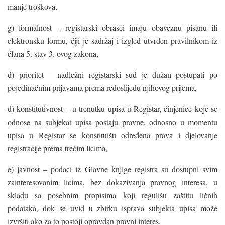
manje troškova,
g) formalnost – registarski obrasci imaju obaveznu pisanu ili
elektronsku formu, čiji je sadržaj i izgled utvrđen pravilnikom iz
člana 5. stav 3. ovog zakona,
d) prioritet – nadležni registarski sud je dužan postupati po
pojedinačnim prijavama prema redoslijedu njihovog prijema,
đ) konstitutivnost – u trenutku upisa u Registar, činjenice koje se
odnose na subjekat upisa postaju pravne, odnosno u momentu
upisa u Registar se konstituišu određena prava i djelovanje
registracije prema trećim licima,
e) javnost – podaci iz Glavne knjige registra su dostupni svim
zainteresovanim licima, bez dokazivanja pravnog interesa, u
skladu sa posebnim propisima koji regulišu zaštitu ličnih
podataka, dok se uvid u zbirku isprava subjekta upisa može
izvršiti ako za to postoji opravdan pravni interes.