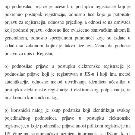
nj) podnosilac prijave je učesnik u postupku registracije koji je
pokrenuo postupak registracije, odnosno lice koje je potpisalo
prijavu za registraciju, odnosno prijedlog, a odnosi se na osnivača
koji podnosi prijavu, odnosno lice ovlašćeno osnivačkim aktom ili
generalnom, odnosno specijalnom punomoći koje su izdate u
skladu sa zakonom kojim je takvo lice ovlašćeno da podnese
prijavu za upis u Registar,
o) podnosilac prijave u postupku elektronske registracije je
podnosilac prijave koji je registrovan u JIS-u i koji ima metod
autentikacije, odnosno metod utvrđivanja identiteta učesnika u
postupku elektronske registracije i elektronskog potpisivanja, te
ima kreiran korisnički nalog,
p) korisnički nalog je skup podataka koji identifikuju svakog
pojedinačnog podnosioca prijave u postupku elektronske
registracije, a koje podnosilac prijave unosi prilikom registracije na
JIS, čime mu se omogućava razmjena informacija sa JIS-om, kao i