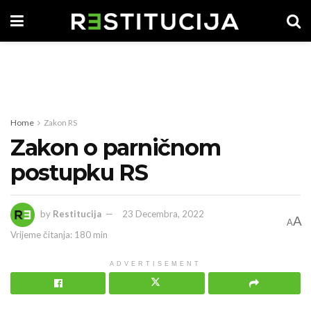
Home
Zakon RS
Zakon o parničnom
postupku RS
by
Restitucija
23 Decembra, 2022
A
A
Vrijeme čitanja: 180 min
ADVERTISEMENT