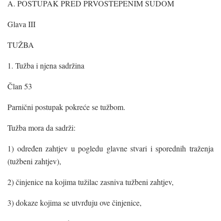
A. POSTUPAK PRED PRVOSTEPENIM SUDOM
Glava III
TUŽBA
1. Tužba i njena sadržina
Član 53
Parnični postupak pokreće se tužbom.
Tužba mora da sadrži:
1) određen zahtjev u pogledu glavne stvari i sporednih traženja
(tužbeni zahtjev),
2) činjenice na kojima tužilac zasniva tužbeni zahtjev,
3) dokaze kojima se utvrđuju ove činjenice,