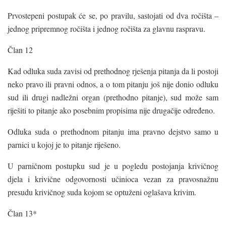
Prvostepeni postupak će se, po pravilu, sastojati od dva ročišta –
jednog pripremnog ročišta i jednog ročišta za glavnu raspravu.
Član 12
Kad odluka suda zavisi od prethodnog rješenja pitanja da li postoji
neko pravo ili pravni odnos, a o tom pitanju još nije donio odluku
sud ili drugi nadležni organ (prethodno pitanje), sud može sam
riješiti to pitanje ako posebnim propisima nije drugačije određeno.
Odluka suda o prethodnom pitanju ima pravno dejstvo samo u
parnici u kojoj je to pitanje riješeno.
U parničnom postupku sud je u pogledu postojanja krivičnog
djela i krivične odgovornosti učinioca vezan za pravosnažnu
presudu krivičnog suda kojom se optuženi oglašava krivim.
Član 13*