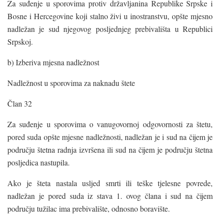
Za suđenje u sporovima protiv državljanina Republike Srpske i
Bosne i Hercegovine koji stalno živi u inostranstvu, opšte mjesno
nadležan je sud njegovog posljednjeg prebivališta u Republici
Srpskoj.
b) Izberiva mjesna nadležnost
Nadležnost u sporovima za naknadu štete
Član 32
Za suđenje u sporovima o vanugovornoj odgovornosti za štetu,
pored suda opšte mjesne nadležnosti, nadležan je i sud na čijem je
području štetna radnja izvršena ili sud na čijem je području štetna
posljedica nastupila.
Ako je šteta nastala usljed smrti ili teške tjelesne povrede,
nadležan je pored suda iz stava 1. ovog člana i sud na čijem
području tužilac ima prebivalište, odnosno boravište.