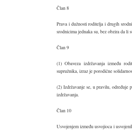
Član 8
Prava i dužnosti roditelja i drugih srodn
srodnicima jednaka su, bez obzira da li s
Član 9
(1) Obaveza izdržavanja između rodit
supružnika, izraz je porodične solidarnost
(2) Izdržavanje se, u pravilu, određuj
izdržavanja.
Član 10
Usvojenjem između usvojioca i usvojenika