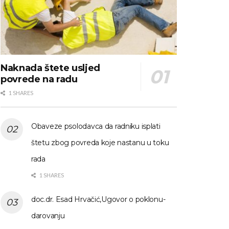
Naknada štete usljed
povrede na radu
1 SHARES
Obaveze psolodavca da radniku isplati
štetu zbog povreda koje nastanu u toku
rada
1 SHARES
doc.dr. Esad Hrvačić,Ugovor o poklonu-
darovanju