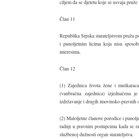
ciljem da se djetetu koje se usvaja pruže
Član 11
Republika Srpska starateljstvom pruža po
i punoljetnim licima koja nisu sposob
interesima.
Član 12
(1) Zajednica života žene i muškarac
(vanbračna zajednica) izjednačena
izdržavanje i drugih imovinsko-pravnih
(2) Maloljetne članove porodice i punol
radnji u pravnim postupcima kada se radi
službenoj dužnosti organ starateljstva.