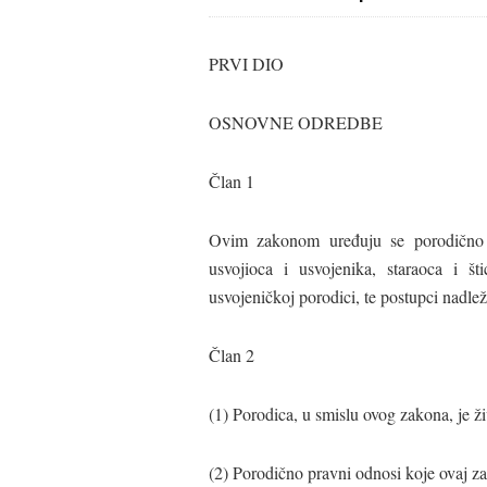
PRVI DIO
OSNOVNE ODREDBE
Član 1
Ovim zakonom uređuju se porodično pr
usvojioca i usvojenika, staraoca i š
usvojeničkoj porodici, te postupci nadle
Član 2
(1) Porodica, u smislu ovog zakona, je ži
(2) Porodično pravni odnosi koje ovaj za