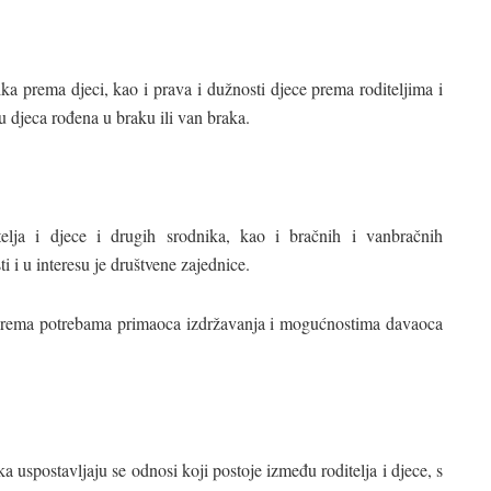
ika prema djeci, kao i prava i dužnosti djece prema roditeljima i
u djeca rođena u braku ili van braka.
elja i djece i drugih srodnika, kao i bračnih i vanbračnih
i i u interesu je društvene zajednice.
e prema potrebama primaoca izdržavanja i mogućnostima davaoca
 uspostavljaju se odnosi koji postoje između roditelja i djece, s