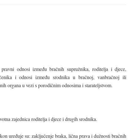
avni odnosi između bračnih supružnika, roditelja i djece,
tićenika i odnosi između srodnika u bračnoj, vanbračnoj ili
žnih organa u vezi s porodičnim odnosima i starateljstvom.
votna zajednica roditelja i djece i drugih srodnika.
kon uređuje su: zaključenje braka, lična prava i dužnosti bračnih