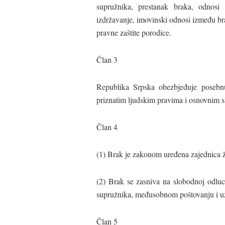
supružnika, prestanak braka, odnosi ro
izdržavanje, imovinski odnosi između bra
pravne zaštite porodice.
Član 3
Republika Srpska obezbjeđuje posebnu
priznatim ljudskim pravima i osnovnim 
Član 4
(1) Brak je zakonom uređena zajednica ž
(2) Brak se zasniva na slobodnoj odluc
supružnika, međusobnom poštovanju i 
Član 5