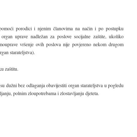
e pomoći porodici i njenim članovima na način i po postupku
organ uprave nadležan za poslove socijalne zaštite, ukoliko
mouprave vršenje ovih poslova nije povjereno nekom drugom
rgan starateljstva).
u zaštitu.
a su dužni bez odlaganja obavijestiti organ starateljstva u pogledu
vljanju, polnim zloupotrebama i zlostavljanju djeteta.