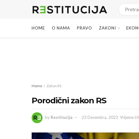
HOME
O NAMA
PRAVO
ZAKONI
EKON
Home
Zakon RS
Porodični zakon RS
by
Restitucija
23 Decembra, 2022
Vrijeme či