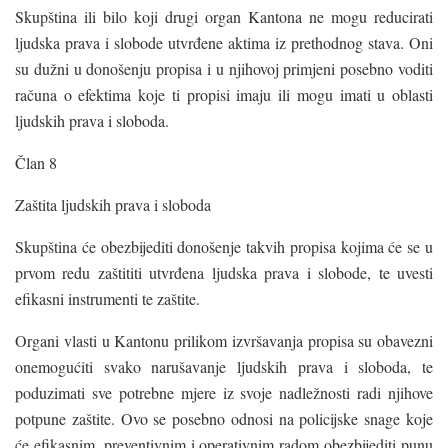
Skupština ili bilo koji drugi organ Kantona ne mogu reducirati
ljudska prava i slobode utvrđene aktima iz prethodnog stava. Oni
su dužni u donošenju propisa i u njihovoj primjeni posebno voditi
računa o efektima koje ti propisi imaju ili mogu imati u oblasti
ljudskih prava i sloboda.
Član 8
Zaštita ljudskih prava i sloboda
Skupština će obezbijediti donošenje takvih propisa kojima će se u
prvom redu zaštititi utvrđena ljudska prava i slobode, te uvesti
efikasni instrumenti te zaštite.
Organi vlasti u Kantonu prilikom izvršavanja propisa su obavezni
onemogućiti svako narušavanje ljudskih prava i sloboda, te
poduzimati sve potrebne mjere iz svoje nadležnosti radi njihove
potpune zaštite. Ovo se posebno odnosi na policijske snage koje
će efikasnim, preventivnim i operativnim radom obezbijediti punu