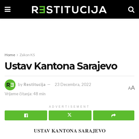
Home
Zakon KS
Ustav Kantona Sarajevo
by
Restitucija
23 Decembra, 2022
A
A
Vrijeme čitanja: 48 min
ADVERTISEMENT
USTAV KANTONA SARAJEVO