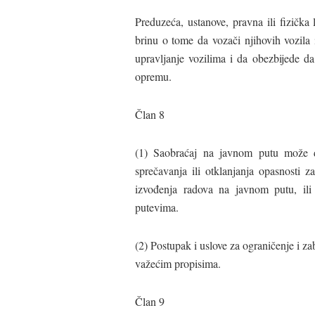
Preduzeća, ustanove, pravna ili fizička 
brinu o tome da vozači njihovih vozila
upravljanje vozilima i da obezbijede da
opremu.
Član 8
(1) Saobraćaj na javnom putu može d
sprečavanja ili otklanjanja opasnosti z
izvođenja radova na javnom putu, ili r
putevima.
(2) Postupak i uslove za ograničenje i za
važećim propisima.
Član 9