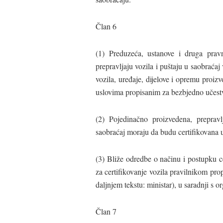
Član 6
(1) Preduzeća, ustanove i druga pravna
prepravljaju vozila i puštaju u saobraćaj
vozila, uređaje, dijelove i opremu proi
uslovima propisanim za bezbjedno učestv
(2) Pojedinačno proizvedena, preprav
saobraćaj moraju da budu certifikovana u 
(3) Bliže odredbe o načinu i postupku c
za certifikovanje vozila pravilnikom pro
daljnjem tekstu: ministar), u saradnji s
Član 7