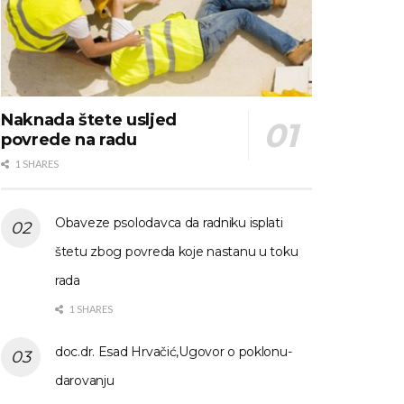
Naknada štete usljed
povrede na radu
1 SHARES
Obaveze psolodavca da radniku isplati
štetu zbog povreda koje nastanu u toku
rada
1 SHARES
doc.dr. Esad Hrvačić,Ugovor o poklonu-
darovanju