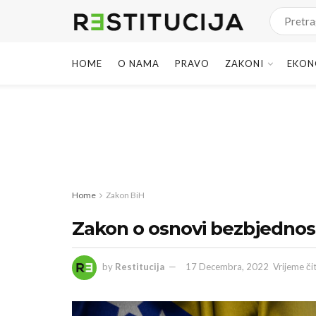
HOME
O NAMA
PRAVO
ZAKONI
EKON
Home
Zakon BiH
Zakon o osnovi bezbjednos
by
Restitucija
17 Decembra, 2022
Vrijeme či