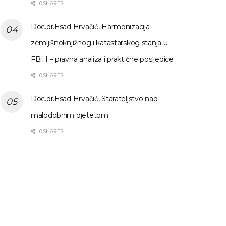
0 SHARES
Doc.dr.Esad Hrvačić, Harmonizacija
zemljišnoknjižnog i katastarskog stanja u
FBiH – pravna analiza i praktične posljedice
0 SHARES
Doc.dr.Esad Hrvačić, Starateljstvo nad
malodobnim djetetom
0 SHARES