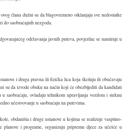
1) ovog člana dužni su da blagovremeno otklanjaju sve nedostatke
zi do saobraćajnih nezgoda.
eodgovarajućeg održavanja javnih puteva, povjerilac se namiruje u
tanove i druga pravna ili fizička lica koja školuju ili obučavaju
ni su da izvode obuku na način koji će obezbijediti da kandidati
ku u saobraćaju, ovladaju tehnikom upravljanja vozilom i steknu
bjedno učestvovanje u saobraćaju na putevima.
 škole, obdaništa i druge ustanove u kojima se realizuje vaspitno-
e planove i programe, organizuju pripremu djece za učešće u