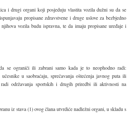
lica i drugi organi koji posjeduju vlastita vozila dužni su da se
 ispunjavaju propisane zdravstvene i druge uslove za bezbjedno
 njihova vozila budu ispravna, te da imaju propisane uređaje i
a se ograniči ili zabrani samo kada je to neophodno radi:
a učesnike u saobraćaju, sprečavanja oštećenja javnog puta ili
adi održavanja sportskih i drugih priredbi ili aktivnosti na
branu iz stava (1) ovog člana utvrdiće nadležni organi, u skladu s