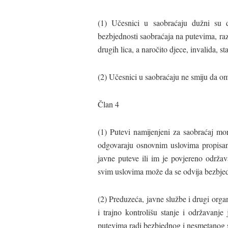
(1) Učesnici u saobraćaju dužni su 
bezbjednosti saobraćaja na putevima, raz
drugih lica, a naročito djece, invalida, sta
(2) Učesnici u saobraćaju ne smiju da om
Član 4
(1) Putevi namijenjeni za saobraćaj mo
odgovaraju osnovnim uslovima propisa
javne puteve ili im je povjereno održa
svim uslovima može da se odvija bezbjed
(2) Preduzeća, javne službe i drugi orga
i trajno kontrolišu stanje i održavanje
putevima radi bezbjednog i nesmetanog 