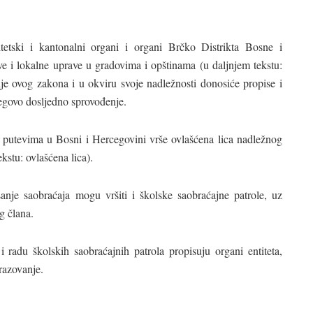
tetski i kantonalni organi i organi Brčko Distrikta Bosne i
e i lokalne uprave u gradovima i opštinama (u daljnjem tekstu:
je ovog zakona i u okviru svoje nadležnosti donosiće propise i
egovo dosljedno sprovođenje.
a putevima u Bosni i Hercegovini vrše ovlašćena lica nadležnog
kstu: ovlašćena lica).
sanje saobraćaja mogu vršiti i školske saobraćajne patrole, uz
g člana.
 radu školskih saobraćajnih patrola propisuju organi entiteta,
razovanje.