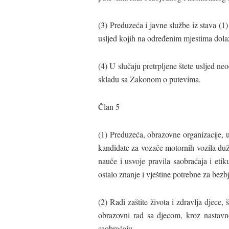
(3) Preduzeća i javne službe iz stava (
usljed kojih na određenim mjestima dola
(4) U slučaju pretrpljene štete usljed n
skladu sa Zakonom o putevima.
Član 5
(1) Preduzeća, obrazovne organizacije, us
kandidate za vozače motornih vozila duž
nauče i usvoje pravila saobraćaja i eti
ostalo znanje i vještine potrebne za bez
(2) Radi zaštite života i zdravlja djece,
obrazovni rad sa djecom, kroz nastavn
saobraćaju.