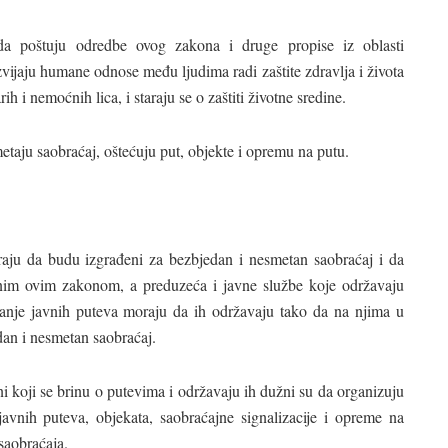
da poštuju odredbe ovog zakona i druge propise iz oblasti
vijaju humane odnose među ljudima radi zaštite zdravlja i života
rih i nemoćnih lica, i staraju se o zaštiti životne sredine.
etaju saobraćaj, oštećuju put, objekte i opremu na putu.
raju da budu izgrađeni za bezbjedan i nesmetan saobraćaj i da
nim ovim zakonom, a preduzeća i javne službe koje održavaju
vanje javnih puteva moraju da ih održavaju tako da na njima u
an i nesmetan saobraćaj.
ni koji se brinu o putevima i održavaju ih dužni su da organizuju
 javnih puteva, objekata, saobraćajne signalizacije i opreme na
saobraćaja.