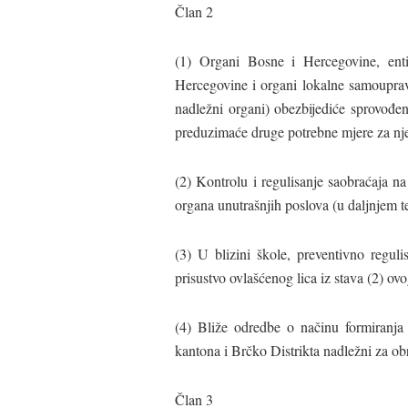
Član 2
(1) Organi Bosne i Hercegovine, enti
Hercegovine i organi lokalne samouprav
nadležni organi) obezbijediće sprovođen
preduzimaće druge potrebne mjere za nj
(2) Kontrolu i regulisanje saobraćaja n
organa unutrašnjih poslova (u daljnjem te
(3) U blizini škole, preventivno reguli
prisustvo ovlašćenog lica iz stava (2) ovo
(4) Bliže odredbe o načinu formiranja i
kantona i Brčko Distrikta nadležni za ob
Član 3