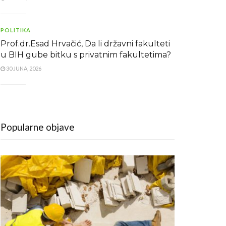
POLITIKA
Prof.dr.Esad Hrvačić, Da li državni fakulteti
u BIH gube bitku s privatnim fakultetima?
30 JUNA, 2026
Popularne objave