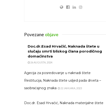
Povezane
objave
Doc.dr.Esad Hrvačić, Naknada štete u
slučaju smrti bliskog člana porodičnog
domaćinstva
26 AUGUSTA, 2024
Agecija za posredovanje u naknadi štete
Restitucija, Naknada štete usljed pada drveta –
saobraćajnog znaka
22 JANUARA, 2023
Doc.dr. Esad Hrvačić, Naknada materijalne štete