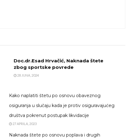
Doc.dr.Esad Hrvačić, Naknada štete
zbog sportske povrede
28 JUNA, 2024
Kako naplatiti štetu po osnovu obaveznog
osiguranja u slučaju kada je protiv osiguravajućeg
društva pokrenut postupak likvidacije
27 APRILA, 2023
Naknada štete po osnovu poplava i drugih