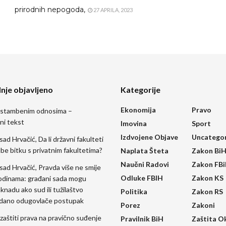
prirodnih nepogoda,
27 APRILA, 2023
nje objavljeno
Kategorije
Ekonomija
Pravo
 stambenim odnosima –
ni tekst
Imovina
Sport
Izdvojene Objave
Uncatego
sad Hrvačić, Da li državni fakulteti
be bitku s privatnim fakultetima?
Naplata Šteta
Zakon Bi
Naučni Radovi
Zakon FB
Esad Hrvačić, Pravda više ne smije
Odluke FBIH
Zakon KS
odinama: građani sada mogu
aknadu ako sud ili tužilaštvo
Politika
Zakon RS
dano odugovlače postupak
Porez
Zakoni
zaštiti prava na pravično suđenje
Pravilnik BiH
Zaštita O