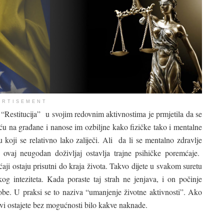
ERTISEMENT
 “Restitucija” u svojim redovnim aktivnostima je prmjetila da se
ću na građane i nanose im ozbiljne kako fizičke tako i mentalne
 koji se relativno lako zaliječi. Ali da li se mentalno zdravlje
ovaj neugodan doživljaj ostavlja trajne psihičke poremćaje.
aji ostaju prisutni do kraja života. Takvo dijete u svakom suretu
og inteziteta. Kada poraste taj strah ne jenjava, i on počinje
osobe. U praksi se to naziva “umanjenje životne aktivnosti”. Ako
vi ostajete bez mogućnosti bilo kakve naknade.