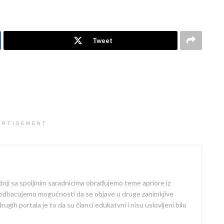
Tweet
ERTISEMENT
dnji sa spoljinim saradnicima obrađujemo teme apriore iz
 odbacujemo mogućnosti da se objave u druge zanimkjive
ugih portala je to da su članci edukatvni i nisu uslovljeni bilo