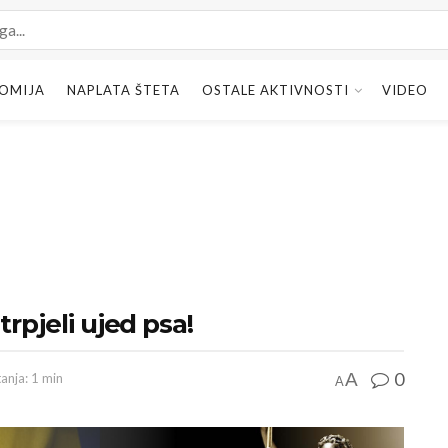
OMIJA
NAPLATA ŠTETA
OSTALE AKTIVNOSTI
VIDEO
rpjeli ujed psa!
0
A
tanja: 1 min
A