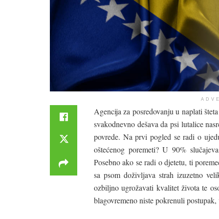
ADV
Agencija za posredovanju u naplati šteta
svakodnevno dešava da psi lutalice nasr
povrede. Na prvi pogled se radi o ujedu
oštećenog poremeti? U 90% slučajeva 
Posebno ako se radi o djetetu, ti poremeć
sa psom doživljava strah izuzetno velik
ozbiljno ugrožavati kvalitet života te 
blagovremeno niste pokrenuli postupak, 