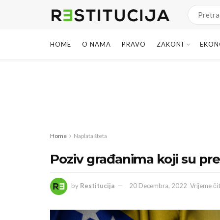
HOME
O NAMA
PRAVO
ZAKONI
EKON
Home
Naplata šteta
Poziv građanima koji su pret
by
Restitucija
20 Decembra, 2022
Vrijeme či