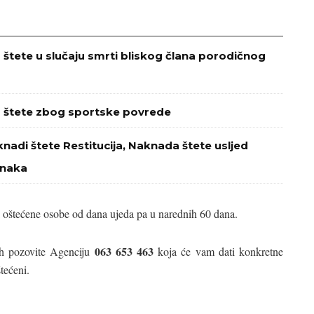
štete u slučaju smrti bliskog člana porodičnog
a štete zbog sportske povrede
nadi štete Restitucija, Naknada štete usljed
znaka
i oštećene osobe od dana ujeda pa u narednih 60 dana.
063 653 463
h pozovite Agenciju
koja će vam dati konkretne
tećeni.