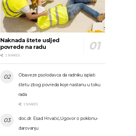
Naknada štete usljed
povrede na radu
1 SHARES
Obaveze psolodavca da radniku isplati
štetu zbog povreda koje nastanu u toku
rada
1 SHARES
doc.dr. Esad Hrvačić,Ugovor o poklonu-
darovanju