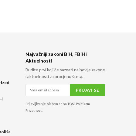
Najvažniji zakoni BiH, FBiH i
Aktuelnosti
Budite prvi koji će saznati najnovije zakone
i aktuelnosti za procjenu šteta.
rized
H
iH
Prijavljivanje, slažem se sa
TOS
i
Politikom
Privatnosti
.
koliša