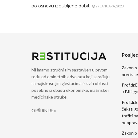
po osnovu izgubljene dobiti
29 JANUARA, 2023
Posljed
Zakon o
Mi imamo stručni tim sastavljen u prvom
precisce
redu od eminetnih advokata koji sarađuju
sa najiskusnijim vještacima iz svih oblasti
Prof.dr.E
posebno iz obasti ekonomske, mašinske i
u BIH gu
medicinske struke.
Prof.dr.
čekati g
OPŠIRNIJE »
tražiti n
neoprav
Zakon o 