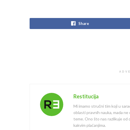
Share
ADV
Restitucija
Mi imamo stručni tim koji u sara
oblasti pravnih nauka, mada ne
teme. Ono što nas razlikuje od dr
kakvim plaćanjima.