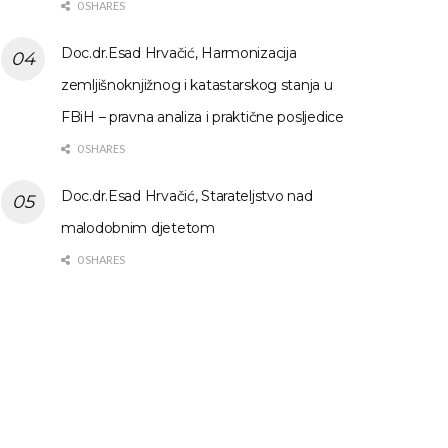
0 SHARES
Doc.dr.Esad Hrvačić, Harmonizacija
zemljišnoknjižnog i katastarskog stanja u
FBiH – pravna analiza i praktične posljedice
0 SHARES
Doc.dr.Esad Hrvačić, Starateljstvo nad
malodobnim djetetom
0 SHARES