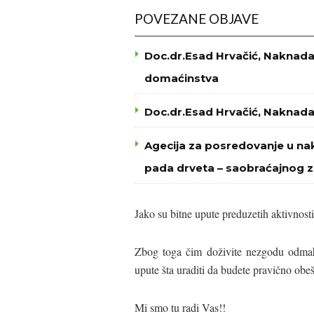
POVEZANE OBJAVE
Doc.dr.Esad Hrvačić, Naknada 
domaćinstva
Doc.dr.Esad Hrvačić, Naknad
Agecija za posredovanje u nak
pada drveta – saobraćajnog 
Jako su bitne upute preduzetih aktivnost
Zbog toga čim doživite nezgodu odma
upute šta uraditi da budete pravično obeš
Mi smo tu radi Vas!!