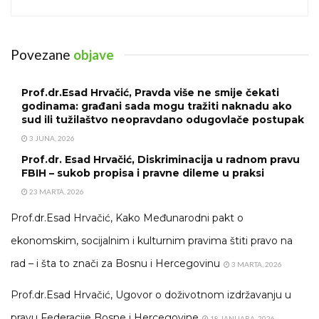
Povezane
objave
Prof.dr.Esad Hrvačić, Pravda više ne smije čekati
godinama: građani sada mogu tražiti naknadu ako
sud ili tužilaštvo neopravdano odugovlače postupak
3 JUNA, 2026
Prof.dr. Esad Hrvačić, Diskriminacija u radnom pravu
FBIH – sukob propisa i pravne dileme u praksi
23 MARTA, 2026
Prof.dr.Esad Hrvačić, Kako Međunarodni pakt o
ekonomskim, socijalnim i kulturnim pravima štiti pravo na
rad – i šta to znači za Bosnu i Hercegovinu
3 MARTA, 2026
Prof.dr.Esad Hrvačić, Ugovor o doživotnom izdržavanju u
pravu Federacije Bosne i Hercegovine
18 JANUARA, 2026