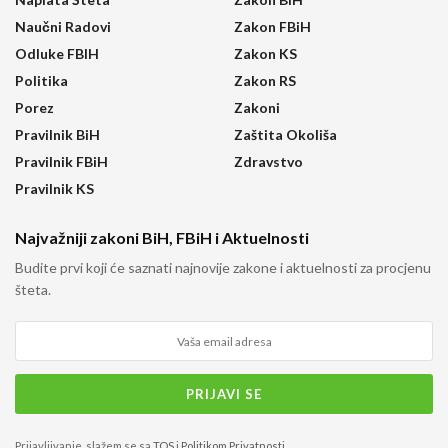
Naučni Radovi
Zakon FBiH
Odluke FBIH
Zakon KS
Politika
Zakon RS
Porez
Zakoni
Pravilnik BiH
Zaštita Okoliša
Pravilnik FBiH
Zdravstvo
Pravilnik KS
Najvažniji zakoni BiH, FBiH i Aktuelnosti
Budite prvi koji će saznati najnovije zakone i aktuelnosti za procjenu
šteta.
Prijavljivanje, slažem se sa
TOS
i
Politikom Privatnosti
.