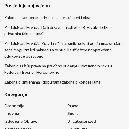
Posljednje objavljeno
Zakon o stambenim odnosima – precisceni tekst
Prof.dr.Esad Hrvačić, Da li državni fakulteti u BIH gube bitku s
privatnim fakultetima?
Prof.dr.Esad Hrvačić, Pravda više ne smije čekati godinama: građani
sada mogu tražiti naknadu ako sud ili tužilaštvo neopravdano
odugovlače postupak
Zakon o zaštiti prava na pravično suđenje u razumnom roku u
Federaciji Bosne i Hercegovine
Zakona o izmjenama i dopunama zakona o koncesijama
Kategorije
Ekonomija
Pravo
Imovina
Sport
Izdvojene Objave
Uncategorized
Naplata Šteta
Zakon BiH