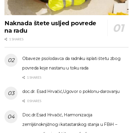
Naknada štete usljed povrede
na radu
1 SHARES
Obaveze psolodavca da radniku isplati štetu zbog
povreda koje nastanu u toku rada
1 SHARES
doc.dr. Esad Hrvačić,Ugovor o poklonu-darovanju
0 SHARES
Doc.dr.Esad Hrvačić, Harmonizacija
zemljišnoknjižnog i katastarskog stanja u FBiH –