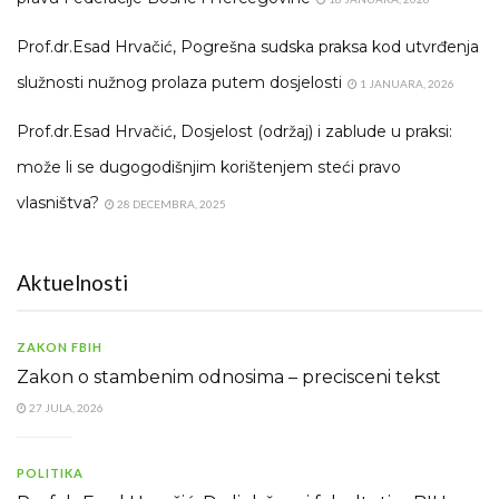
Prof.dr.Esad Hrvačić, Pogrešna sudska praksa kod utvrđenja
služnosti nužnog prolaza putem dosjelosti
1 JANUARA, 2026
Prof.dr.Esad Hrvačić, Dosjelost (održaj) i zablude u praksi:
može li se dugogodišnjim korištenjem steći pravo
vlasništva?
28 DECEMBRA, 2025
Aktuelnosti
ZAKON FBIH
Zakon o stambenim odnosima – precisceni tekst
27 JULA, 2026
POLITIKA