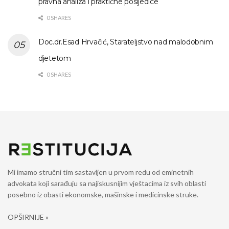
pravna analiza i praktične posljedice
0 SHARES
Doc.dr.Esad Hrvačić, Starateljstvo nad malodobnim
djetetom
0 SHARES
Mi imamo stručni tim sastavljen u prvom redu od eminetnih
advokata koji sarađuju sa najiskusnijim vještacima iz svih oblasti
posebno iz obasti ekonomske, mašinske i medicinske struke.
OPŠIRNIJE »