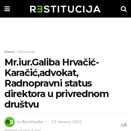
Home
Ekonomija
Mr.iur.Galiba Hrvačić-
Karačić,advokat,
Radnopravni status
direktora u privrednom
društvu
by
Restitucija
13 Januara, 2023
A
A
Vrijeme čitanja: 6 min