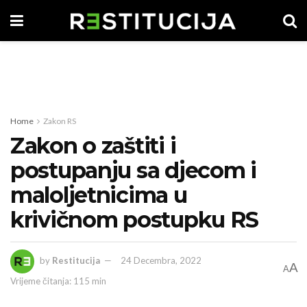
Home
Zakon RS
Zakon o zaštiti i
postupanju sa djecom i
maloljetnicima u
krivičnom postupku RS
by
Restitucija
24 Decembra, 2022
A
A
Vrijeme čitanja: 115 min