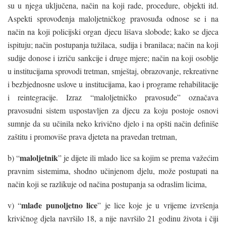
su u njega uključena, način na koji rade, procedure, objekti itd.
Aspekti sprovođenja maloljetničkog pravosuđa odnose se i na
način na koji policijski organ djecu lišava slobode; kako se djeca
ispituju; način postupanja tužilaca, sudija i branilaca; način na koji
sudije donose i izriču sankcije i druge mjere; način na koji osoblje
u institucijama sprovodi tretman, smještaj, obrazovanje, rekreativne
i bezbjednosne uslove u institucijama, kao i programe rehabilitacije
i reintegracije. Izraz “maloljetničko pravosuđe” označava
pravosudni sistem uspostavljen za djecu za koju postoje osnovi
sumnje da su učinila neko krivično djelo i na opšti način definiše
zaštitu i promoviše prava djeteta na pravedan tretman,
maloljetnik
b) “
” je dijete ili mlado lice sa kojim se prema važećim
pravnim sistemima, shodno učinjenom djelu, može postupati na
način koji se razlikuje od načina postupanja sa odraslim licima,
mlađe punoljetno lice
v) “
” je lice koje je u vrijeme izvršenja
krivičnog djela navršilo 18, a nije navršilo 21 godinu života i čiji