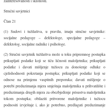
zainteresovanosti i sklonosti.
Stručni savjetnici
Član 21
(1) Sudovi i tužilaštva, u pravilu, imaju stručne savjetnike:
socijalne pedagoge – defektologe, specijalne pedagoge –
defektolog, socijalne radnike i psihologe.
(2) Stručni savjetnik tužilaštva može u toku pripremnog postupka
prikupljati podatke koji se tiču ličnosti maloljetnika; prikupljati
podatke i davati mišljenje tužiocu za donošenje odluke o
cjelishodnosti pokretanja postupka; prikupljati podatke koji se
odnose na primjenu vaspitnih preporuka; davati mišljenje o
potrebi preduzimanja mjera smještaja maloljetnika u prihvatilište i
preduzimanja drugih mjera za obezbjeđenje prisustva maloljetnika
tokom postupka; obilaziti pritvorene maloljetnike i tužiocu
podnositi izvještaje i, ako je potrebno, predlagati preduzimanje