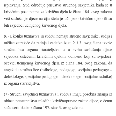
ispitivanja. Sud određuje prisustvo stručnog savjetnika kada se u
krivičnim postupcima za krivična djela iz člana 184. ovog zakona
vrši saslušanje djece na čiju štetu je učinjeno krivično djelo ili su
bili svjedoci učinjenog krivičnog djela.
(6) Ukoliko tužilaštva ili sudovi nemaju stručne savjetnike, sudija i
tužilac zatražiće da radnje i zadatke iz st. 2. i 3. ovog člana izvrše
stručna lica organa starateljstva, a u svrhu saslušanja djece
svjedoka oštećenih krivičnim djelom, odnosno koji su svjedoci-
očevici učinjenog krivičnog djela iz člana 184. ovog zakona, da
angažuju stručno lice (psihologe, pedagoge, socijalne pedagoge –
defektologe, specijalne pedagoge – defektologe i socijalne radnike)
iz organa starateljstva.
(7) Stručni savjetnici tužilaštava i sudova imaju posebna znanja iz
oblasti prestupništva mladih i krivičnopravne zaštite djece, o čemu
stiču certifikate iz člana 197. stav 3. ovog zakona.