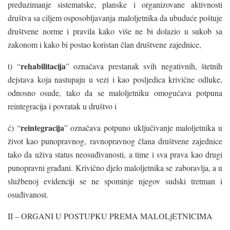
preduzimanje sistematske, planske i organizovane aktivnosti
društva sa ciljem osposobljavanja maloljetnika da ubuduće poštuje
društvene norme i pravila kako više ne bi dolazio u sukob sa
zakonom i kako bi postao koristan član društvene zajednice,
rehabilitacija
t) “
” označava prestanak svih negativnih, štetnih
dejstava koja nastupaju u vezi i kao posljedica krivične odluke,
odnosno osude, tako da se maloljetniku omogućava potpuna
reintegracija i povratak u društvo i
reintegracija
ć) “
” označava potpuno uključivanje maloljetnika u
život kao punopravnog, ravnopravnog člana društvene zajednice
tako da uživa status neosuđivanosti, a time i sva prava kao drugi
punopravni građani. Krivično djelo maloljetnika se zaboravlja, a u
službenoj evidenciji se ne spominje njegov sudski tretman i
osuđivanost.
II – ORGANI U POSTUPKU PREMA MALOLjETNICIMA