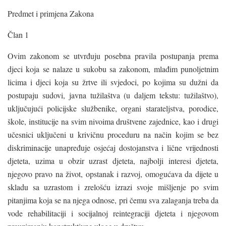
Predmet i primjena Zakona
Član 1
Ovim zakonom se utvrđuju posebna pravila postupanja prema
djeci koja se nalaze u sukobu sa zakonom, mlađim punoljetnim
licima i djeci koja su žrtve ili svjedoci, po kojima su dužni da
postupaju sudovi, javna tužilaštva (u daljem tekstu: tužilaštvo),
uključujući policijske službenike, organi starateljstva, porodice,
škole, institucije na svim nivoima društvene zajednice, kao i drugi
učesnici uključeni u krivičnu proceduru na način kojim se bez
diskriminacije unapređuje osjećaj dostojanstva i lične vrijednosti
djeteta, uzima u obzir uzrast djeteta, najbolji interesi djeteta,
njegovo pravo na život, opstanak i razvoj, omogućava da dijete u
skladu sa uzrastom i zrelošću izrazi svoje mišljenje po svim
pitanjima koja se na njega odnose, pri čemu sva zalaganja treba da
vode rehabilitaciji i socijalnoj reintegraciji djeteta i njegovom