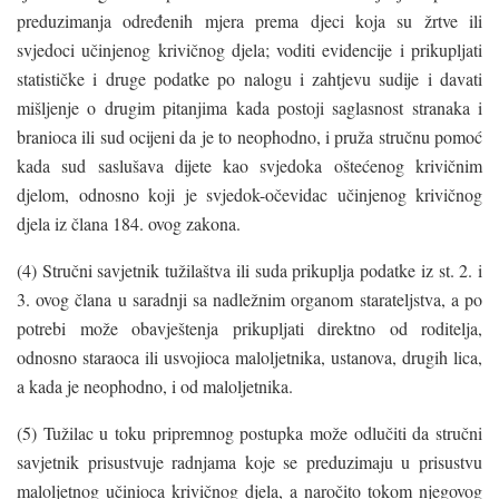
preduzimanja određenih mjera prema djeci koja su žrtve ili
svjedoci učinjenog krivičnog djela; voditi evidencije i prikupljati
statističke i druge podatke po nalogu i zahtjevu sudije i davati
mišljenje o drugim pitanjima kada postoji saglasnost stranaka i
branioca ili sud ocijeni da je to neophodno, i pruža stručnu pomoć
kada sud saslušava dijete kao svjedoka oštećenog krivičnim
djelom, odnosno koji je svjedok-očevidac učinjenog krivičnog
djela iz člana 184. ovog zakona.
(4) Stručni savjetnik tužilaštva ili suda prikuplja podatke iz st. 2. i
3. ovog člana u saradnji sa nadležnim organom starateljstva, a po
potrebi može obavještenja prikupljati direktno od roditelja,
odnosno staraoca ili usvojioca maloljetnika, ustanova, drugih lica,
a kada je neophodno, i od maloljetnika.
(5) Tužilac u toku pripremnog postupka može odlučiti da stručni
savjetnik prisustvuje radnjama koje se preduzimaju u prisustvu
maloljetnog učinioca krivičnog djela, a naročito tokom njegovog