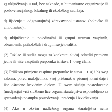
g) uključivanje u rad, bez naknade, u humanitarne organizacije ili
poslove socijalnog, lokalnog ili ekološkog sadržaja,
d) liječenje u odgovarajućoj zdravstvenoj ustanovi (bolničko ili
ambulantno) i
đ) uključivanje u pojedinačni ili grupni tretman vaspitnih,
obrazovnih, psiholoških i drugih savjetovališta.
(2) Tužilac ili sudija mogu za konkretni slučaj odrediti primjenu
jedne ili više vaspitnih preporuka iz stava 1. ovog člana.
(3) Prilikom primjene vaspitne preporuke iz stava 1. t. a) i b) ovog
zakona, pored maloljetnika, svoj pristanak u pisanoj formi daje i
lice oštećeno krivičnim djelom. U ovom slučaju posredovanje
(medijaciju) vrši službeno lice organa starateljstva osposobljeno za
sprovođenje postupka posredovanja, praćenja i izvještavanja.
(4) Ako u okviru nadležnog organa starateljstva nema