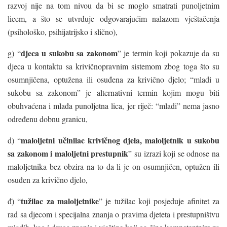
razvoj nije na tom nivou da bi se moglo smatrati punoljetnim
licem, a što se utvrđuje odgovarajućim nalazom vještačenja
(psihološko, psihijatrijsko i slično),
djeca u sukobu sa zakonom
g) “
” je termin koji pokazuje da su
djeca u kontaktu sa krivičnopravnim sistemom zbog toga što su
osumnjičena, optužena ili osuđena za krivično djelo; “mladi u
sukobu sa zakonom” je alternativni termin kojim mogu biti
obuhvaćena i mlađa punoljetna lica, jer riječ: “mladi” nema jasno
određenu dobnu granicu,
maloljetni učinilac krivičnog djela, maloljetnik u sukobu
d) “
sa zakonom i maloljetni prestupnik
” su izrazi koji se odnose na
maloljetnika bez obzira na to da li je on osumnjičen, optužen ili
osuđen za krivično djelo,
tužilac za maloljetnike
đ) “
” je tužilac koji posjeduje afinitet za
rad sa djecom i specijalna znanja o pravima djeteta i prestupništvu