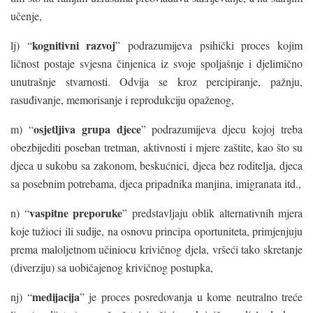
učenje,
kognitivni razvoj
lj) “
” podrazumijeva psihički proces kojim
ličnost postaje svjesna činjenica iz svoje spoljašnje i djelimično
unutrašnje stvarnosti. Odvija se kroz percipiranje, pažnju,
rasuđivanje, memorisanje i reprodukciju opaženog,
osjetljiva grupa djece
m) “
” podrazumijeva djecu kojoj treba
obezbijediti poseban tretman, aktivnosti i mjere zaštite, kao što su
djeca u sukobu sa zakonom, beskućnici, djeca bez roditelja, djeca
sa posebnim potrebama, djeca pripadnika manjina, imigranata itd.,
vaspitne preporuke
n) “
” predstavljaju oblik alternativnih mjera
koje tužioci ili sudije, na osnovu principa oportuniteta, primjenjuju
prema maloljetnom učiniocu krivičnog djela, vršeći tako skretanje
(diverziju) sa uobičajenog krivičnog postupka,
medijacija
nj) “
” je proces posredovanja u kome neutralno treće