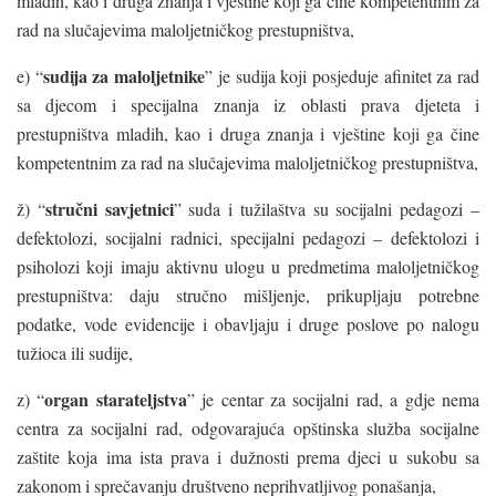
mladih, kao i druga znanja i vještine koji ga čine kompetentnim za
rad na slučajevima maloljetničkog prestupništva,
sudija za maloljetnike
e) “
” je sudija koji posjeduje afinitet za rad
sa djecom i specijalna znanja iz oblasti prava djeteta i
prestupništva mladih, kao i druga znanja i vještine koji ga čine
kompetentnim za rad na slučajevima maloljetničkog prestupništva,
stručni savjetnici
ž) “
” suda i tužilaštva su socijalni pedagozi –
defektolozi, socijalni radnici, specijalni pedagozi – defektolozi i
psiholozi koji imaju aktivnu ulogu u predmetima maloljetničkog
prestupništva: daju stručno mišljenje, prikupljaju potrebne
podatke, vode evidencije i obavljaju i druge poslove po nalogu
tužioca ili sudije,
organ starateljstva
z) “
” je centar za socijalni rad, a gdje nema
centra za socijalni rad, odgovarajuća opštinska služba socijalne
zaštite koja ima ista prava i dužnosti prema djeci u sukobu sa
zakonom i sprečavanju društveno neprihvatljivog ponašanja,