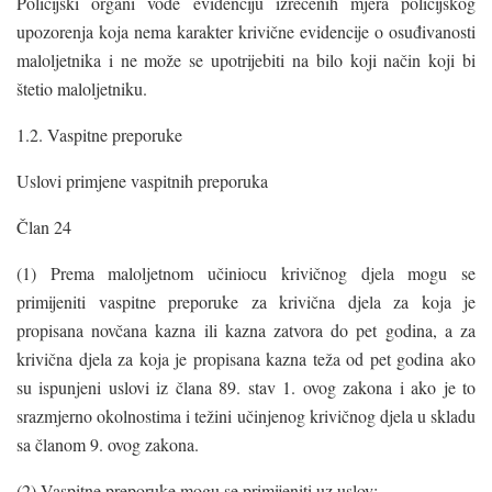
Policijski organi vode evidenciju izrečenih mjera policijskog
upozorenja koja nema karakter krivične evidencije o osuđivanosti
maloljetnika i ne može se upotrijebiti na bilo koji način koji bi
štetio maloljetniku.
1.2. Vaspitne preporuke
Uslovi primjene vaspitnih preporuka
Član 24
(1) Prema maloljetnom učiniocu krivičnog djela mogu se
primijeniti vaspitne preporuke za krivična djela za koja je
propisana novčana kazna ili kazna zatvora do pet godina, a za
krivična djela za koja je propisana kazna teža od pet godina ako
su ispunjeni uslovi iz člana 89. stav 1. ovog zakona i ako je to
srazmjerno okolnostima i težini učinjenog krivičnog djela u skladu
sa članom 9. ovog zakona.
(2) Vaspitne preporuke mogu se primijeniti uz uslov: