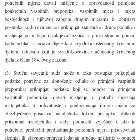
potrebnih mjera; davati mišljenje o opravdanosti primjene
konkretnih vaspitnih preporuka, vaspitnih mjera i mjera
bezbjednosti i njihovoj zamjeni drugim mjerama ili obustavi
postupka; voditi evidencije i prikupljati statističke i druge podatke i
mišljenja po nalogu i zahtjevu tužioca, i pruža stručnu pomoć
kada tužilac saslušava dijete kao svjedoka oštećenog krivičnim
djelom, odnosno koji je svjedok-očevidac učinjenog krivičnog
djela iz člana 184. ovog zakona.
(3) Stručni savjetnik suda može u toku postupka prikupljati
podatke potrebne za donošenje odluke o primjeni vaspitnih
preporuka; prikupljati podatke koji se odnose na primjenu
vaspitnih preporuka; davati mišljenje o potrebi smještaja
maloljetnika u prihvatilište i preduzimanja drugih mjera za
obezbjeđenje prisustva maloljetnika tokom postupka; obilaziti
pritvorene maloljetnike i sudiji podnositi izvještaje i, ako je
potrebno, predložiti preduzimanje potrebnih mjera; prisustvovati
sjednici ili glavnom pretresu i davati stručno mišljenje o potrebi