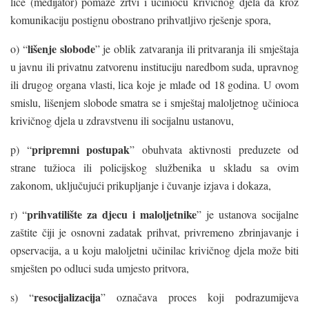
lice (medijator) pomaže žrtvi i učiniocu krivičnog djela da kroz
komunikaciju postignu obostrano prihvatljivo rješenje spora,
lišenje slobode
o) “
” je oblik zatvaranja ili pritvaranja ili smještaja
u javnu ili privatnu zatvorenu instituciju naredbom suda, upravnog
ili drugog organa vlasti, lica koje je mlađe od 18 godina. U ovom
smislu, lišenjem slobode smatra se i smještaj maloljetnog učinioca
krivičnog djela u zdravstvenu ili socijalnu ustanovu,
pripremni postupak
p) “
” obuhvata aktivnosti preduzete od
strane tužioca ili policijskog službenika u skladu sa ovim
zakonom, uključujući prikupljanje i čuvanje izjava i dokaza,
prihvatilište za djecu i maloljetnike
r) “
” je ustanova socijalne
zaštite čiji je osnovni zadatak prihvat, privremeno zbrinjavanje i
opservacija, a u koju maloljetni učinilac krivičnog djela može biti
smješten po odluci suda umjesto pritvora,
resocijalizacija
s) “
” označava proces koji podrazumijeva