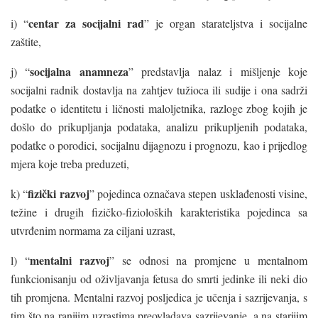
centar za socijalni rad
i) “
” je organ starateljstva i socijalne
zaštite,
socijalna anamneza
j) “
” predstavlja nalaz i mišljenje koje
socijalni radnik dostavlja na zahtjev tužioca ili sudije i ona sadrži
podatke o identitetu i ličnosti maloljetnika, razloge zbog kojih je
došlo do prikupljanja podataka, analizu prikupljenih podataka,
podatke o porodici, socijalnu dijagnozu i prognozu, kao i prijedlog
mjera koje treba preduzeti,
fizički razvoj
k) “
” pojedinca označava stepen usklađenosti visine,
težine i drugih fizičko-fizioloških karakteristika pojedinca sa
utvrđenim normama za ciljani uzrast,
mentalni razvoj
l) “
” se odnosi na promjene u mentalnom
funkcionisanju od oživljavanja fetusa do smrti jedinke ili neki dio
tih promjena. Mentalni razvoj posljedica je učenja i sazrijevanja, s
tim što na ranijim uzrastima preovladava sazrijevanje, a na starijim