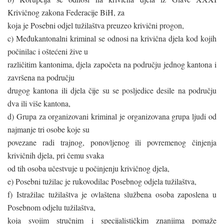
Krivičnog zakona Federacije BiH, za
koja je Posebni odjel tužilaštva preuzeo krivični progon,
c) Međukantonalni kriminal se odnosi na krivična djela kod kojih
počinilac i oštećeni žive u
različitim kantonima, djela započeta na području jednog kantona i
završena na području
drugog kantona ili djela čije su se posljedice desile na području
dva ili više kantona,
d) Grupa za organizovani kriminal je organizovana grupa ljudi od
najmanje tri osobe koje su
povezane radi trajnog, ponovljenog ili povremenog činjenja
krivičnih djela, pri čemu svaka
od tih osoba učestvuje u počinjenju krivičnog djela,
e) Posebni tužilac je rukovodilac Posebnog odjela tužilaštva,
f) Istražilac tužilaštva je ovlaštena službena osoba zaposlena u
Posebnom odjelu tužilaštva,
koja svojim stručnim i specijalističkim znanjima pomaže