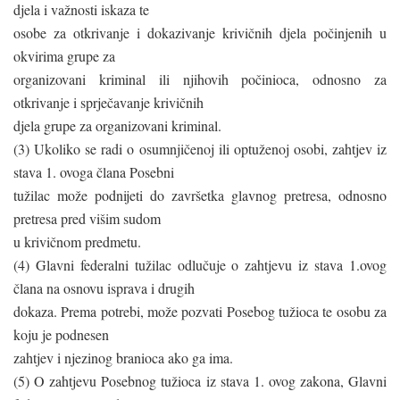
djela i važnosti iskaza te
osobe za otkrivanje i dokazivanje krivičnih djela počinjenih u
okvirima grupe za
organizovani kriminal ili njihovih počinioca, odnosno za
otkrivanje i sprječavanje krivičnih
djela grupe za organizovani kriminal.
(3) Ukoliko se radi o osumnjičenoj ili optuženoj osobi, zahtjev iz
stava 1. ovoga člana Posebni
tužilac može podnijeti do završetka glavnog pretresa, odnosno
pretresa pred višim sudom
u krivičnom predmetu.
(4) Glavni federalni tužilac odlučuje o zahtjevu iz stava 1.ovog
člana na osnovu isprava i drugih
dokaza. Prema potrebi, može pozvati Posebog tužioca te osobu za
koju je podnesen
zahtjev i njezinog branioca ako ga ima.
(5) O zahtjevu Posebnog tužioca iz stava 1. ovog zakona, Glavni