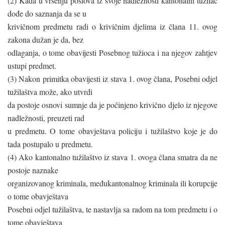
(2) Kada u vršenju poslova iz svoje nadležnosti kantonalni tužilac
dođe do saznanja da se u
krivičnom predmetu radi o krivičnim djelima iz člana 11. ovog
zakona dužan je da, bez
odlaganja, o tome obavijesti Posebnog tužioca i na njegov zahtjev
ustupi predmet.
(3) Nakon primitka obavijesti iz stava 1. ovog člana, Posebni odjel
tužilaštva može, ako utvrdi
da postoje osnovi sumnje da je počinjeno krivično djelo iz njegove
nadležnosti, preuzeti rad
u predmetu. O tome obavještava policiju i tužilaštvo koje je do
tada postupalo u predmetu.
(4) Ako kantonalno tužilaštvo iz stava 1. ovoga člana smatra da ne
postoje naznake
organizovanog kriminala, međukantonalnog kriminala ili korupcije
o tome obavještava
Posebni odjel tužilaštva, te nastavlja sa radom na tom predmetu i o
tome obavještava