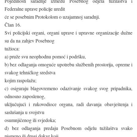
Pojedinosti saradnje između Posebnog odjela tužilaštva i
Federalne uprave policije uredit
će se posebnim Protokolom o uzajamnoj saradnji.
Član 16.
Svi policijski organi, organi uprave i upravne organizacije dužne
su da na zahjev Posebnog
tužioca:
a) pruže svu neophodnu pomoć i podršku,
b) bez odlaganja omoguće upotrebu službenih prostorija, opreme i
svakog tehničkog sredstva
kojim raspolažu;
c) osiguraju blagovremeno odazivanje svakog svog pripadnika,
odnosno zaposlenog,
uključujući i rukovodioce organa, radi davanja obavještenja i
saslušanja u svojstvu
osumnjičenog ili svjedoka;
d) bez odlaganja predaju Posebnom odjelu tužilaštva svako
pismeno ili drugi dokaz koji