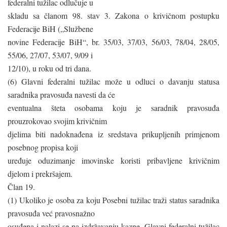
federalni tužilac odlučuje u
skladu sa članom 98. stav 3. Zakona o krivičnom postupku
Federacije BiH („Službene
novine Federacije BiH“, br. 35/03, 37/03, 56/03, 78/04, 28/05,
55/06, 27/07, 53/07, 9/09 i
12/10), u roku od tri dana.
(6) Glavni federalni tužilac može u odluci o davanju statusa
saradnika pravosuđa navesti da će
eventualna šteta osobama koju je saradnik pravosuđa
prouzrokovao svojim krivičnim
djelima biti nadoknađena iz sredstava prikupljenih primjenom
posebnog propisa koji
uređuje oduzimanje imovinske koristi pribavljene krivičnim
djelom i prekršajem.
Član 19.
(1) Ukoliko je osoba za koju Posebni tužilac traži status saradnika
pravosuđa već pravosnažno
osuđena i nalazi se na izdržavanju kazne, Glavni federalni tužilac