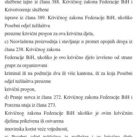
službene tajne iz člana 388. Krivičnog zakona Federacije BiH i
Krivotvorenje službene
isprave iz člana 389. Krivičnog zakona Federacije BiH, ukoliko
Posebni odjel tužilaštva
preuzme krivični progon za ova krivična djela,
c) Neovlaštena proizvodnja i stavljanje u promet opojnih droga iz
člana 238. Krivičnog zakona
Federacije BiH, ukoliko je ovo krivično djelo izvršeno od strane
grupe za organizovani
kriminal ili na području dva ili više kantona, ili za koja Posebni
odjel tužilaštva preuzme
krivični progon,
d) Pranje novca iz člana 272. Krivičnog zakona Federacije BiH i
Porezna utaja iz člana 273.
Krivičnog zakona Federacije BiH ukoliko je ovim krivičnim
djelima prikrivena ili ostvarena
imovinska korist veće vrijednosti,
e) Posebni odjel tužilaštva je nadležan i za krivična djela