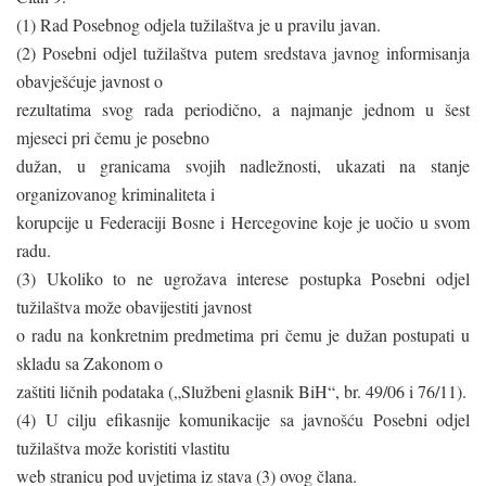
(1) Rad Posebnog odjela tužilaštva je u pravilu javan.
(2) Posebni odjel tužilaštva putem sredstava javnog informisanja
obavješćuje javnost o
rezultatima svog rada periodično, a najmanje jednom u šest
mjeseci pri čemu je posebno
dužan, u granicama svojih nadležnosti, ukazati na stanje
organizovanog kriminaliteta i
korupcije u Federaciji Bosne i Hercegovine koje je uočio u svom
radu.
(3) Ukoliko to ne ugrožava interese postupka Posebni odjel
tužilaštva može obavijestiti javnost
o radu na konkretnim predmetima pri čemu je dužan postupati u
skladu sa Zakonom o
zaštiti ličnih podataka („Službeni glasnik BiH“, br. 49/06 i 76/11).
(4) U cilju efikasnije komunikacije sa javnošću Posebni odjel
tužilaštva može koristiti vlastitu
web stranicu pod uvjetima iz stava (3) ovog člana.