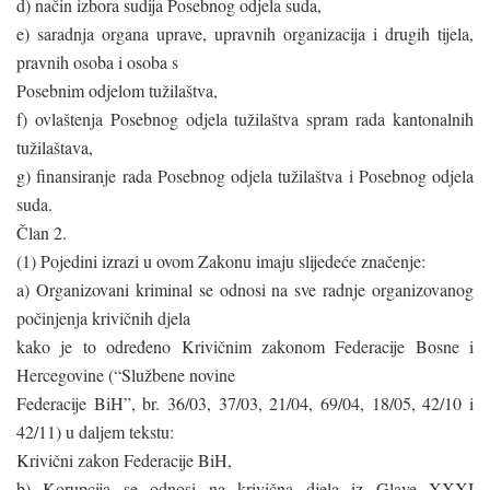
d) način izbora sudija Posebnog odjela suda,
e) saradnja organa uprave, upravnih organizacija i drugih tijela,
pravnih osoba i osoba s
Posebnim odjelom tužilaštva,
f) ovlaštenja Posebnog odjela tužilaštva spram rada kantonalnih
tužilaštava,
g) finansiranje rada Posebnog odjela tužilaštva i Posebnog odjela
suda.
Član 2.
(1) Pojedini izrazi u ovom Zakonu imaju slijedeće značenje:
a) Organizovani kriminal se odnosi na sve radnje organizovanog
počinjenja krivičnih djela
kako je to određeno Krivičnim zakonom Federacije Bosne i
Hercegovine (“Službene novine
Federacije BiH”, br. 36/03, 37/03, 21/04, 69/04, 18/05, 42/10 i
42/11) u daljem tekstu:
Krivični zakon Federacije BiH,
b) Korupcija se odnosi na krivična djela iz Glave XXXI