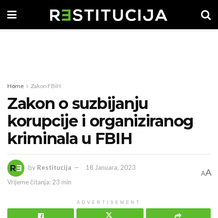
Home
Zakon FBiH
Zakon o suzbijanju
korupcije i organiziranog
kriminala u FBIH
by
Restitucija
18 Januara, 2023
A
A
Vrijeme čitanja: 23 min
ADVERTISEMENT