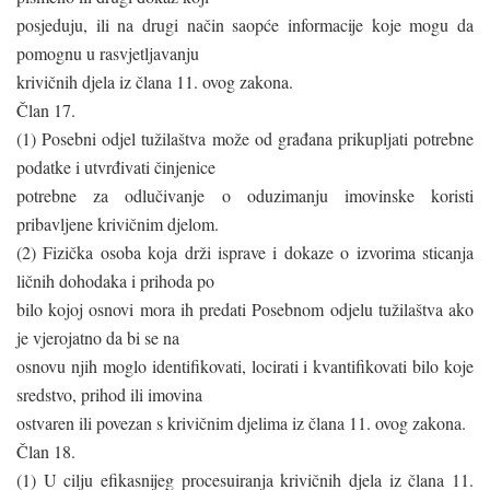
posjeduju, ili na drugi način saopće informacije koje mogu da
pomognu u rasvjetljavanju
krivičnih djela iz člana 11. ovog zakona.
Član 17.
(1) Posebni odjel tužilaštva može od građana prikupljati potrebne
podatke i utvrđivati činjenice
potrebne za odlučivanje o oduzimanju imovinske koristi
pribavljene krivičnim djelom.
(2) Fizička osoba koja drži isprave i dokaze o izvorima sticanja
ličnih dohodaka i prihoda po
bilo kojoj osnovi mora ih predati Posebnom odjelu tužilaštva ako
je vjerojatno da bi se na
osnovu njih moglo identifikovati, locirati i kvantifikovati bilo koje
sredstvo, prihod ili imovina
ostvaren ili povezan s krivičnim djelima iz člana 11. ovog zakona.
Član 18.
(1) U cilju efikasnijeg procesuiranja krivičnih djela iz člana 11.