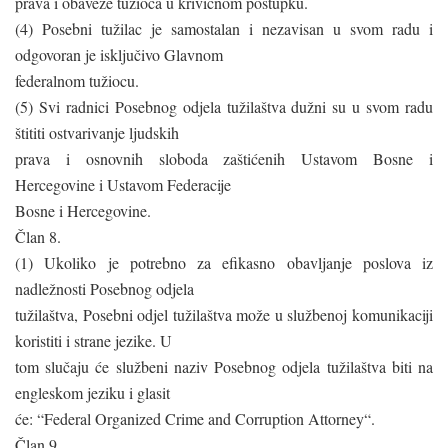
prava i obaveze tužioca u krivičnom postupku.
(4) Posebni tužilac je samostalan i nezavisan u svom radu i
odgovoran je isključivo Glavnom
federalnom tužiocu.
(5) Svi radnici Posebnog odjela tužilaštva dužni su u svom radu
štititi ostvarivanje ljudskih
prava i osnovnih sloboda zaštićenih Ustavom Bosne i
Hercegovine i Ustavom Federacije
Bosne i Hercegovine.
Član 8.
(1) Ukoliko je potrebno za efikasno obavljanje poslova iz
nadležnosti Posebnog odjela
tužilaštva, Posebni odjel tužilaštva može u službenoj komunikaciji
koristiti i strane jezike. U
tom slučaju će službeni naziv Posebnog odjela tužilaštva biti na
engleskom jeziku i glasit
će: “Federal Organized Crime and Corruption Attorney“.
Član 9.