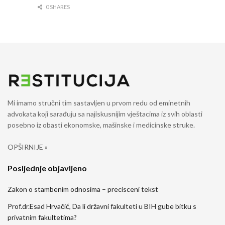
0 SHARES
Mi imamo stručni tim sastavljen u prvom redu od eminetnih
advokata koji sarađuju sa najiskusnijim vještacima iz svih oblasti
posebno iz obasti ekonomske, mašinske i medicinske struke.
OPŠIRNIJE »
Posljednje objavljeno
Zakon o stambenim odnosima – precisceni tekst
Prof.dr.Esad Hrvačić, Da li državni fakulteti u BIH gube bitku s
privatnim fakultetima?