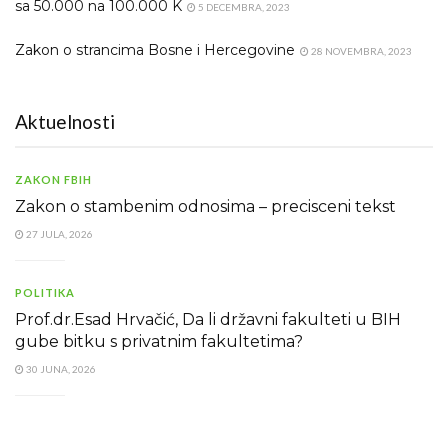
sa 50.000 na 100.000 K
5 DECEMBRA, 2023
Zakon o strancima Bosne i Hercegovine
28 NOVEMBRA, 2023
Aktuelnosti
ZAKON FBIH
Zakon o stambenim odnosima – precisceni tekst
27 JULA, 2026
POLITIKA
Prof.dr.Esad Hrvačić, Da li državni fakulteti u BIH
gube bitku s privatnim fakultetima?
30 JUNA, 2026