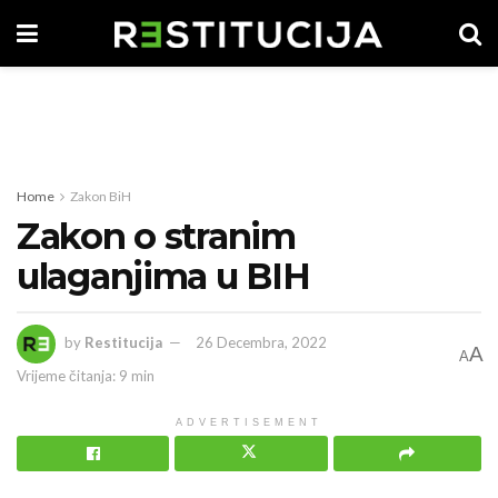
Home
Zakon BiH
Zakon o stranim
ulaganjima u BIH
by
Restitucija
26 Decembra, 2022
A
A
Vrijeme čitanja: 9 min
ADVERTISEMENT