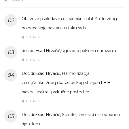
Obaveze psolodavca da radniku isplati štetu zbog
povreda koje nastanu u toku rada
1 SHARES
doc.dr. Esad Hrvačić,Ugovor o poklonu-darovanju
0 SHARES
Doc.dr.Esad Hrvačić, Harmonizacija
zemljišnoknjižnog i katastarskog stanja u FBiH –
pravna analiza i praktične posljedice
0 SHARES
Doc.dr.Esad Hrvačić, Starateljstvo nad malodobnim
djetetom