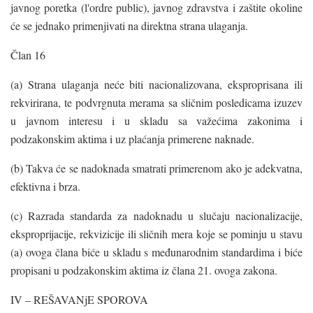
javnog poretka (l'ordre public), javnog zdravstva i zaštite okoline
će se jednako primenjivati na direktna strana ulaganja.
Član 16
(a) Strana ulaganja neće biti nacionalizovana, eksproprisana ili
rekvirirana, te podvrgnuta merama sa sličnim posledicama izuzev
u javnom interesu i u skladu sa važećima zakonima i
podzakonskim aktima i uz plaćanja primerene naknade.
(b) Takva će se nadoknada smatrati primerenom ako je adekvatna,
efektivna i brza.
(c) Razrada standarda za nadoknadu u slučaju nacionalizacije,
eksproprijacije, rekvizicije ili sličnih mera koje se pominju u stavu
(a) ovoga člana biće u skladu s međunarodnim standardima i biće
propisani u podzakonskim aktima iz člana 21. ovoga zakona.
IV – REŠAVANjE SPOROVA