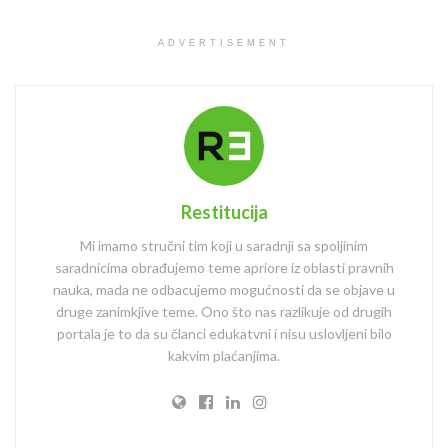
ADVERTISEMENT
Restitucija
Mi imamo stručni tim koji u saradnji sa spoljinim
saradnicima obrađujemo teme apriore iz oblasti pravnih
nauka, mada ne odbacujemo mogućnosti da se objave u
druge zanimkjive teme. Ono što nas razlikuje od drugih
portala je to da su članci edukatvni i nisu uslovljeni bilo
kakvim plaćanjima.