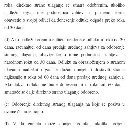
roka, direktno strano ulaganje se smatra odobrenim, ukoliko
nadležni organ nije podnosioca zahteva u pismenoj formi
obavestio o svojoj odluci da donešenje odluke odgađa preko roka
od 30 dana.
(d) Ako nadležni organ u entitetu ne donese odluku u roku od 30
dana, računajući od dana predaje urednog zahtjeva za odobrenje
stranog ulaganja, obavijestiće o tome podnosioca zahtjeva u
narednom roku od 30 dana. Odluku sa obrazloženjem o stranom
ulaganju nadležni organ je dužan donijeti i dostaviti stranci
najkasnije u roku od 60 dana od dana predaje urednog zahtjeva.
Ako takva odluka ne bude donesena ni u roku od 60 dana,
smatraće se da je direktno strano ulaganje odobreno.
(e) Odobrenje direktnog stranog ulaganja na koje se poziva u
ovome članu je trajno.
(f) Vlada entiteta može donijeti odluku, ukoliko ocijeni