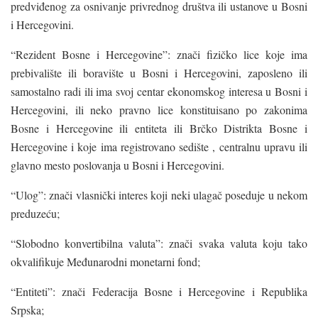
predviđenog za osnivanje privrednog društva ili ustanove u Bosni
i Hercegovini.
“Rezident Bosne i Hercegovine”: znači fizičko lice koje ima
prebivalište ili boravište u Bosni i Hercegovini, zaposleno ili
samostalno radi ili ima svoj centar ekonomskog interesa u Bosni i
Hercegovini, ili neko pravno lice konstituisano po zakonima
Bosne i Hercegovine ili entiteta ili Brčko Distrikta Bosne i
Hercegovine i koje ima registrovano sedište , centralnu upravu ili
glavno mesto poslovanja u Bosni i Hercegovini.
“Ulog”: znači vlasnički interes koji neki ulagač poseduje u nekom
preduzeću;
“Slobodno konvertibilna valuta”: znači svaka valuta koju tako
okvalifikuje Međunarodni monetarni fond;
“Entiteti”: znači Federacija Bosne i Hercegovine i Republika
Srpska;