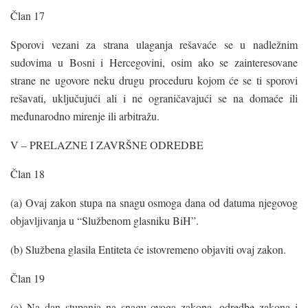
Član 17
Sporovi vezani za strana ulaganja rešavaće se u nadležnim
sudovima u Bosni i Hercegovini, osim ako se zainteresovane
strane ne ugovore neku drugu proceduru kojom će se ti sporovi
rešavati, uključujući ali i ne ograničavajući se na domaće ili
međunarodno mirenje ili arbitražu.
V – PRELAZNE I ZAVRŠNE ODREDBE
Član 18
(a) Ovaj zakon stupa na snagu osmoga dana od datuma njegovog
objavljivanja u “Službenom glasniku BiH”.
(b) Službena glasila Entiteta će istovremeno objaviti ovaj zakon.
Član 19
(a) Na dan stupanja na snagu ovoga zakona, odredbe zakona i