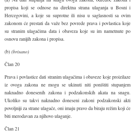
propisa koji se odnose na direktna strana ulaganja u Bosni i
Hercegovini, a koje su suprotne ili nisu u saglasnosti sa ovim
zakonom će prestati da važe bez povrede prava i povlastica koje
su stranim ulagačima data i obaveza koje su im nametnute po
osnovu ranijih zakona i propisa.
(b)
(brisano)
Član 20
Prava i povlastice dati stranim ulagačima i obaveze koje proizilaze
iz ovoga zakona ne mogu se ukinuti niti poništiti stupanjem
naknadno donesenih zakona i podzakonskih akata na snagu.
Ukoliko su takvi naknadno doneseni zakoni podzakonski akti
povoljniji za strane ulagače, oni imaju pravo da biraju režim koji će
biti merodavan za njihovo ulaganje.
Član 21