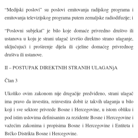
“Medijski poslovi” su poslovi emitovanja radijskog programa i
emitovanja televizijskog programa putem zemaljske radiodifuzije; i
“Poslovni subjekat” je bilo koje domaće privredno društvo ili
ustanova u koju je strani ulagač izvršio direktno strano ulaganje,
uključujući i proširenje dijela ili cjeline domaćeg privrednog
društva ili ustanove.
II – POSTUPAK DIREKTNIH STRANIH ULAGANjA
Član 3
Ukoliko ovim zakonom nije drugačije predviđeno, strani ulagač
ima pravo da investira, reinvestira dobit iz takvih ulaganja u bilo
koji i sve sektore privrede Bosne i Hercegovine, u istom obliku i
pod istim uslovima definisanim za rezidente Bosne i Hercegovine i
važećim zakonima i propisima Bosne i Hercegovine i Entiteta i
Brčko Distrikta Bosne i Hercegovine.