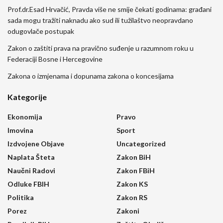
Prof.dr.Esad Hrvačić, Pravda više ne smije čekati godinama: građani
sada mogu tražiti naknadu ako sud ili tužilaštvo neopravdano
odugovlače postupak
Zakon o zaštiti prava na pravično suđenje u razumnom roku u
Federaciji Bosne i Hercegovine
Zakona o izmjenama i dopunama zakona o koncesijama
Kategorije
Ekonomija
Pravo
Imovina
Sport
Izdvojene Objave
Uncategorized
Naplata Šteta
Zakon BiH
Naučni Radovi
Zakon FBiH
Odluke FBIH
Zakon KS
Politika
Zakon RS
Porez
Zakoni