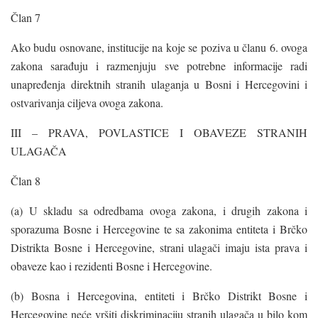
Član 7
Ako budu osnovane, institucije na koje se poziva u članu 6. ovoga
zakona sarađuju i razmenjuju sve potrebne informacije radi
unapređenja direktnih stranih ulaganja u Bosni i Hercegovini i
ostvarivanja ciljeva ovoga zakona.
III – PRAVA, POVLASTICE I OBAVEZE STRANIH
ULAGAČA
Član 8
(a) U skladu sa odredbama ovoga zakona, i drugih zakona i
sporazuma Bosne i Hercegovine te sa zakonima entiteta i Brčko
Distrikta Bosne i Hercegovine, strani ulagači imaju ista prava i
obaveze kao i rezidenti Bosne i Hercegovine.
(b) Bosna i Hercegovina, entiteti i Brčko Distrikt Bosne i
Hercegovine neće vršiti diskriminaciju stranih ulagača u bilo kom