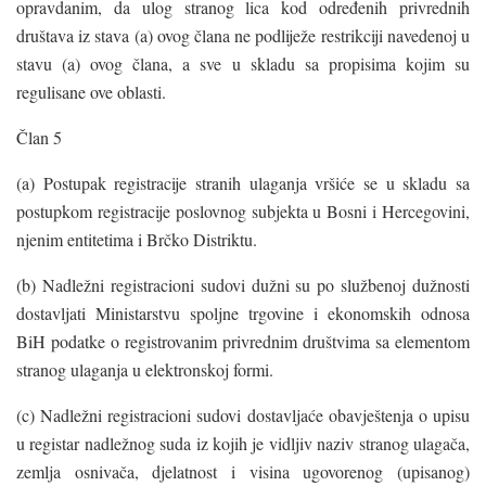
opravdanim, da ulog stranog lica kod određenih privrednih
društava iz stava (a) ovog člana ne podliježe restrikciji navedenoj u
stavu (a) ovog člana, a sve u skladu sa propisima kojim su
regulisane ove oblasti.
Član 5
(a) Postupak registracije stranih ulaganja vršiće se u skladu sa
postupkom registracije poslovnog subjekta u Bosni i Hercegovini,
njenim entitetima i Brčko Distriktu.
(b) Nadležni registracioni sudovi dužni su po službenoj dužnosti
dostavljati Ministarstvu spoljne trgovine i ekonomskih odnosa
BiH podatke o registrovanim privrednim društvima sa elementom
stranog ulaganja u elektronskoj formi.
(c) Nadležni registracioni sudovi dostavljaće obavještenja o upisu
u registar nadležnog suda iz kojih je vidljiv naziv stranog ulagača,
zemlja osnivača, djelatnost i visina ugovorenog (upisanog)