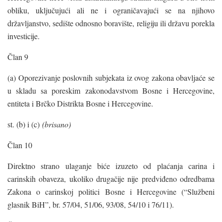
obliku, uključujući ali ne i ograničavajući se na njihovo
državljanstvo, sedište odnosno boravište, religiju ili državu porekla
investicije.
Član 9
(a) Oporezivanje poslovnih subjekata iz ovog zakona obavljaće se
u skladu sa poreskim zakonodavstvom Bosne i Hercegovine,
entiteta i Brčko Distrikta Bosne i Hercegovine.
st. (b) i (c)
(brisano)
Član 10
Direktno strano ulaganje biće izuzeto od plaćanja carina i
carinskih obaveza, ukoliko drugačije nije predviđeno odredbama
Zakona o carinskoj politici Bosne i Hercegovine (“Službeni
glasnik BiH”, br. 57/04, 51/06, 93/08, 54/10 i 76/11).