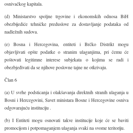
osnivačkog kapitala.
(d) Ministarstvo spoljne trgovine i ekonomskih odnosa BiH
obezbijediće tehničke preduslove za dostavljanje podataka od
nadležnih sudova.
(e) Bosna i Hercegovina, entiteti i Brčko Distrikt mogu
objavljivati opšte podatke o stranim ulaganjima, pri čemu će
poštovati legitimne interese subjekata o kojima se radi i
obezbjeđivati da se njihove poslovne tajne ne otkrivaju.
Član 6
(a) U svrhe podsticanja i olakšavanja direktnih stranih ulaganja u
Bosni i Hercegovini, Savet ministara Bosne i Hercegovine osniva
odgovarajuću instituciju .
(b) I Entiteti mogu osnovati takve institucije koje će se baviti
promocijom i potpomaganjem ulaganja svaki na svome teritoriju.