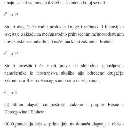
imaju ista takva prava u državi naslednici o kojoj se radi.
Član 13
Strani ulagači će voditi poslovne knjige i sačinjavati finansijske
izveštaje u skladu sa međunarodno prihvaćenim računovodstvenim
i revizorskim standardima i načelima kao i zakonima Entiteta.
Član 14
Strani investitori će imati pravo da slobodno zapošljavaju
nameštenike iz inostranstva ukoliko nije određeno drugačije
zakonima u Bosni i Hercegovini o radu i useljavanju,
Član 15
(a) Strani ulagači će poštovati zakone i propise Bosne i
Hercegovine i Entiteta.
(b) Ograničenja koja se primenjuju na domaća ulaganja u oblasti