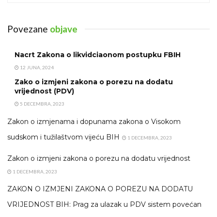
Povezane
objave
Nacrt Zakona o likvidciaonom postupku FBIH
12 JUNA, 2024
Zako o izmjeni zakona o porezu na dodatu
vrijednost (PDV)
5 DECEMBRA, 2023
Zakon o izmjenama i dopunama zakona o Visokom
sudskom i tužilaštvom vijeću BIH
1 DECEMBRA, 2023
Zakon o izmjeni zakona o porezu na dodatu vrijednost
1 DECEMBRA, 2023
ZAKON O IZMJENI ZAKONA O POREZU NA DODATU
VRIJEDNOST BIH: Prag za ulazak u PDV sistem povećan