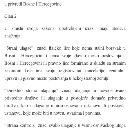
u privredi Bosne i Hercegovine.
Član 2
U smislu ovoga zakona, upotrebljeni izrazi imaju sledeća
značenja:
“Strani ulagač”: znači fizičko lice koje nema stalni boravak u
Bosni i Hercegovini i nema svoje glavno mesto poslovanja u
Bosni i Hercegovini ili pravno lice formirano u skladu sa stranim
zakonom koje ima svoju registrovanu kancelariju, centralnu
upravu ili glavno mesto poslovanja u nekoj stranoj zemlji;
“Direktno strano ulaganje” znači ulaganje u novoosnovano
privredno društvo ili ulaganje u postojeće domaće privredno
društvo, kao i ulaganje u novoosnovanu ustanovu ili postojeću
ustanovu, koje može biti u novcu, stvarima i pravima.
“Strana kontrola” znači svako ulaganje u visini osnivačkog uloga