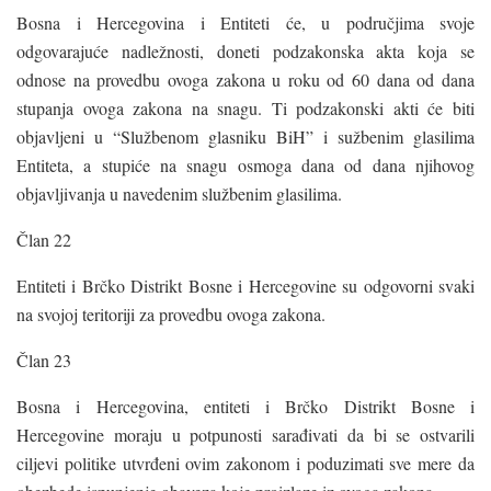
Bosna i Hercegovina i Entiteti će, u područjima svoje
odgovarajuće nadležnosti, doneti podzakonska akta koja se
odnose na provedbu ovoga zakona u roku od 60 dana od dana
stupanja ovoga zakona na snagu. Ti podzakonski akti će biti
objavljeni u “Službenom glasniku BiH” i sužbenim glasilima
Entiteta, a stupiće na snagu osmoga dana od dana njihovog
objavljivanja u navedenim službenim glasilima.
Član 22
Entiteti i Brčko Distrikt Bosne i Hercegovine su odgovorni svaki
na svojoj teritoriji za provedbu ovoga zakona.
Član 23
Bosna i Hercegovina, entiteti i Brčko Distrikt Bosne i
Hercegovine moraju u potpunosti sarađivati da bi se ostvarili
ciljevi politike utvrđeni ovim zakonom i poduzimati sve mere da