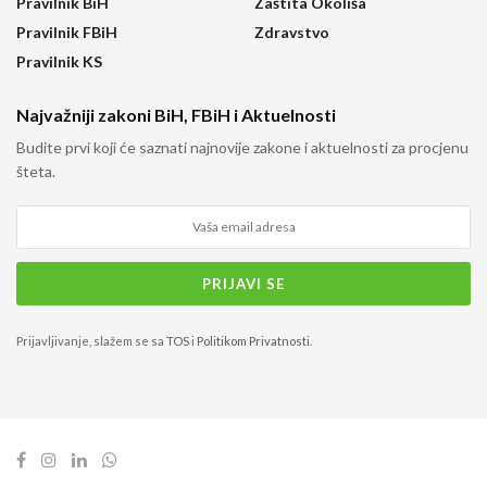
Pravilnik BiH
Zaštita Okoliša
Pravilnik FBiH
Zdravstvo
Pravilnik KS
Najvažniji zakoni BiH, FBiH i Aktuelnosti
Budite prvi koji će saznati najnovije zakone i aktuelnosti za procjenu
šteta.
Prijavljivanje, slažem se sa
TOS
i
Politikom Privatnosti
.