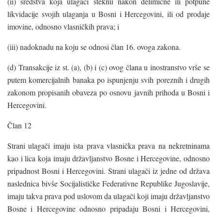
(ii) sredstva koja ulagači steknu nakon delimične ili potpune
likvidacije svojih ulaganja u Bosni i Hercegovini, ili od prodaje
imovine, odnosno vlasničkih prava; i
(iii) nadoknadu na koju se odnosi član 16. ovoga zakona.
(d) Transakcije iz st. (a), (b) i (c) ovog člana u inostranstvo vrše se
putem komercijalnih banaka po ispunjenju svih poreznih i drugih
zakonom propisanih obaveza po osnovu javnih prihoda u Bosni i
Hercegovini.
Član 12
Strani ulagači imaju ista prava vlasnička prava na nekretninama
kao i lica koja imaju državljanstvo Bosne i Hercegovine, odnosno
pripadnost Bosni i Hercegovini. Strani ulagači iz jedne od država
naslednica bivše Socijalističke Federativne Republike Jugoslavije,
imaju takva prava pod uslovom da ulagači koji imaju državljanstvo
Bosne i Hercegovine odnosno pripadaju Bosni i Hercegovini,