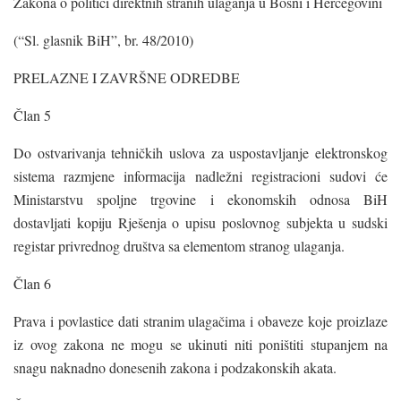
Zakona o politici direktnih stranih ulaganja u Bosni i Hercegovini
(“Sl. glasnik BiH”, br. 48/2010)
PRELAZNE I ZAVRŠNE ODREDBE
Član 5
Do ostvarivanja tehničkih uslova za uspostavljanje elektronskog
sistema razmjene informacija nadležni registracioni sudovi će
Ministarstvu spoljne trgovine i ekonomskih odnosa BiH
dostavljati kopiju Rješenja o upisu poslovnog subjekta u sudski
registar privrednog društva sa elementom stranog ulaganja.
Član 6
Prava i povlastice dati stranim ulagačima i obaveze koje proizlaze
iz ovog zakona ne mogu se ukinuti niti poništiti stupanjem na
snagu naknadno donesenih zakona i podzakonskih akata.