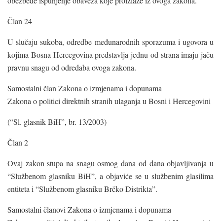
obezbede ispunjenje obaveza koje proizlaze iz ovoga zakona.
Član 24
U slučaju sukoba, odredbe međunarodnih sporazuma i ugovora u
kojima Bosna Hercegovina predstavlja jednu od strana imaju jaču
pravnu snagu od odredaba ovoga zakona.
Samostalni član Zakona o izmjenama i dopunama
Zakona o politici direktnih stranih ulaganja u Bosni i Hercegovini
(“Sl. glasnik BiH”, br. 13/2003)
Član 2
Ovaj zakon stupa na snagu osmog dana od dana objavljivanja u
“Službenom glasniku BiH”, a objaviće se u službenim glasilima
entiteta i “Službenom glasniku Brčko Distrikta”.
Samostalni članovi Zakona o izmjenama i dopunama