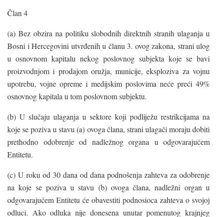
Član 4
(a) Bez obzira na politiku slobodnih direktnih stranih ulaganja u
Bosni i Hercegovini utvrđenih u članu 3. ovog zakona, strani ulog
u osnovnom kapitalu nekog poslovnog subjekta koje se bavi
proizvodnjom i prodajom oružja, municije, eksploziva za vojnu
upotrebu, vojne opreme i medijskim poslovima neće preći 49%
osnovnog kapitala u tom poslovnom subjektu.
(b) U slučaju ulaganja u sektore koji podliježu restrikcijama na
koje se poziva u stavu (a) ovoga člana, strani ulagači moraju dobiti
prethodno odobrenje od nadležnog organa u odgovarajućem
Entitetu.
(c) U roku od 30 dana od dana podnošenja zahteva za odobrenje
na koje se poziva u stavu (b) ovoga člana, nadležni organ u
odgovarajućem Entitetu će obavestiti podnosioca zahteva o svojoj
odluci. Ako odluka nije donesena unutar pomenutog krajnjeg