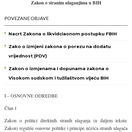
Zakon o stranim ulaganjima u BIH
POVEZANE OBJAVE
Nacrt Zakona o likvidciaonom postupku FBIH
Zako o izmjeni zakona o porezu na dodatu
vrijednost (PDV)
Zakon o izmjenama i dopunama zakona o
Visokom sudskom i tužilaštvom vijeću BIH
I – OSNOVNE ODREDBE
Član 1
Zakon o politici direktnih stranih ulaganja (u daljem tekstu:
Zakon) reguliše osnovne politike i principe učešća stranih ulagača