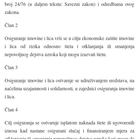
broj 24/76 (u daljem tekstu: Savezni zakon) i odredbama ovog
zakona.
Član 2
Osiguranje imovine i lica vrši se u cilju ekonomske zaštite imovine
i lica od rizika odnosno šteta i otklanjanja ili smanjenja
nepovoljnog dejstva uzroka koji mogu izazvati štetu.
Član 3
Osiguranje imovine i lica ostvaruje se udruživanjem sredstava, na
načelima uzajamnosti i solidarnosti, u zajednici osiguranja imovine
i lica.
Član 4
Cilj osiguranja se ostvaruje isplatom naknada štete ili ugovorenih
iznosa kad nastane osigurani slučaj i finansiranjem mjera za
otklanjanje ili smanjenje nepovoljnog dejstva uzroka koji mogu da