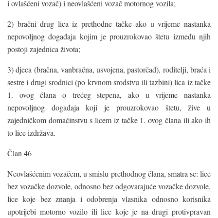
i ovlašćeni vozač) i neovlašćeni vozač motornog vozila;
2) bračni drug lica iz prethodne tačke ako u vrijeme nastanka
nepovoljnog događaja kojim je prouzrokovao štetu između njih
postoji zajednica života;
3) djeca (bračna, vanbračna, usvojena, pastorčad), roditelji, braća i
sestre i drugi srodnici (po krvnom srodstvu ili tazbini) lica iz tačke
1. ovog člana o trećeg stepena, ako u vrijeme nastanka
nepovoljnog događaja koji je prouzrokovao štetu, žive u
zajedničkom domaćinstvu s licem iz tačke 1. ovog člana ili ako ih
to lice izdržava.
Član 46
Neovlašćenim vozačem, u smislu prethodnog člana, smatra se: lice
bez vozačke dozvole, odnosno bez odgovarajuće vozačke dozvole,
lice koje bez znanja i odobrenja vlasnika odnosno korisnika
upotrijebi motorno vozilo ili lice koje je na drugi protivpravan