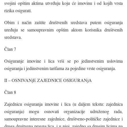
svojini opštim aktima utvrđuju koju će imovinu i od kojih vrsta
rizika osigurati.
Obim i način zaštite društvenih sredstava putem osiguranja
uređuju se samoupravnim opštim aktom korisnika društvenih
sredstava.
Član 7
Osiguranje imovine i lica vrši se po jedinstvenim uslovima
osiguranja i jedinstvenim tarifama za pojedine vrste osiguranja.
II – OSNIVANjE ZAJEDNICE OSIGURANjA
Član 8
Zajednicu osiguranja imovine i lica (u daljem tekstu: zajednica
osiguranja) mogu osnovati organizacije udruženog rada,
samoupravne interesne zajednice, društveno-političke zajednice i
druga društvena pravna lica, i u njoj, zajedno sa drugim licima na