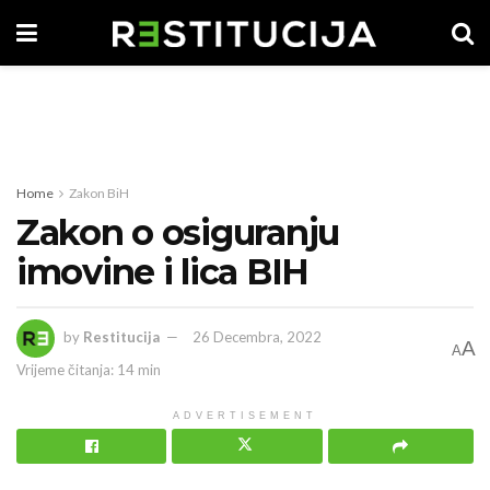
Home
Zakon BiH
Zakon o osiguranju
imovine i lica BIH
by
Restitucija
26 Decembra, 2022
A
A
Vrijeme čitanja: 14 min
ADVERTISEMENT