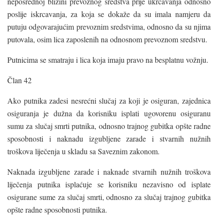
neposrednoj blizini prevoznog sredstva prije ukrcavanja odnosno
poslije iskrcavanja, za koja se dokaže da su imala namjeru da
putuju odgovarajućim prevoznim sredstvima, odnosno da su njima
putovala, osim lica zaposlenih na odnosnom prevoznom sredstvu.
Putnicima se smatraju i lica koja imaju pravo na besplatnu vožnju.
Član 42
Ako putnika zadesi nesrećni slučaj za koji je osiguran, zajednica
osiguranja je dužna da korisniku isplati ugovorenu osiguranu
sumu za slučaj smrti putnika, odnosno trajnog gubitka opšte radne
sposobnosti i naknadu izgubljene zarade i stvarnih nužnih
troškova liječenja u skladu sa Saveznim zakonom.
Naknada izgubljene zarade i naknade stvarnih nužnih troškova
liječenja putnika isplaćuje se korisniku nezavisno od isplate
osigurane sume za slučaj smrti, odnosno za slučaj trajnog gubitka
opšte radne sposobnosti putnika.