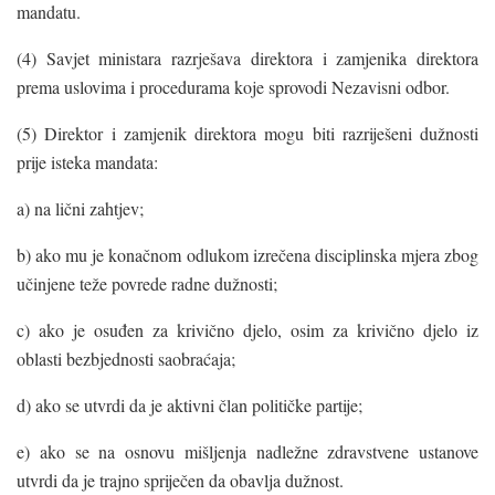
mandatu.
(4) Savjet ministara razrješava direktora i zamjenika direktora
prema uslovima i procedurama koje sprovodi Nezavisni odbor.
(5) Direktor i zamjenik direktora mogu biti razriješeni dužnosti
prije isteka mandata:
a) na lični zahtjev;
b) ako mu je konačnom odlukom izrečena disciplinska mjera zbog
učinjene teže povrede radne dužnosti;
c) ako je osuđen za krivično djelo, osim za krivično djelo iz
oblasti bezbjednosti saobraćaja;
d) ako se utvrdi da je aktivni član političke partije;
e) ako se na osnovu mišljenja nadležne zdravstvene ustanove
utvrdi da je trajno spriječen da obavlja dužnost.