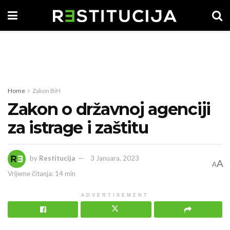
Home
Zakon BiH
Zakon o državnoj agenciji
za istrage i zaštitu
by
Restitucija
3 Januara, 2023
A
A
Vrijeme čitanja: 14 min
ADVERTISEMENT