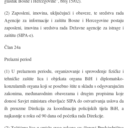
glasnik Bosne i Hercegovine”, broj 15/02).
(2) Zaposleni, imovina, uključujući i obaveze, te sredstva rada
Agencije za informacije i zaštitu Bosne i Hercegovine postaju
zaposleni, imovina i sredstva rada Državne agencije za istrage i
zaštitu (SIPA-e).
Član 24a
Prelazni period
(1) U prelaznom periodu, organizovanje i sprovođenje fizičke i
tehničke zaštite lica i objekata organa BiH i diplomatsko-
konzularnih organa koji se posebno štite u skladu s odgovarajućim
zakonima, međunarodnim obavezama i drugim propisima koje
donosi Savjet ministara obavljaće SIPA do ostvarivanja uslova da
ih preuzme Direkcija za koordinaciju policijskih tijela BiH, a
najkasnije u roku od 90 dana od početka rada Direkcije.
(2) Zaštićena lica u smislu ovog zakona su: članovi Predsjedništva