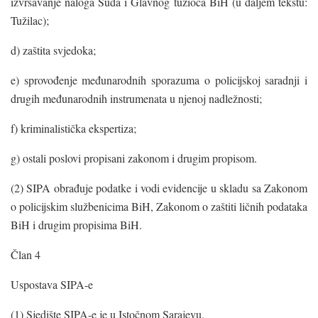
izvršavanje naloga Suda i Glavnog tužioca BiH (u daljem tekstu:
Tužilac);
d) zaštita svjedoka;
e) sprovođenje međunarodnih sporazuma o policijskoj saradnji i
drugih međunarodnih instrumenata u njenoj nadležnosti;
f) kriminalistička ekspertiza;
g) ostali poslovi propisani zakonom i drugim propisom.
(2) SIPA obrađuje podatke i vodi evidencije u skladu sa Zakonom
o policijskim službenicima BiH, Zakonom o zaštiti ličnih podataka
BiH i drugim propisima BiH.
Član 4
Uspostava SIPA-e
(1) Sjedište SIPA-e je u Istočnom Sarajevu.