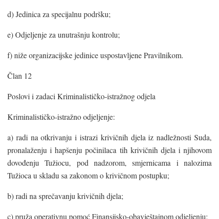
d) Jedinica za specijalnu podršku;
e) Odjeljenje za unutrašnju kontrolu;
f) niže organizacijske jedinice uspostavljene Pravilnikom.
Član 12
Poslovi i zadaci Kriminalističko-istražnog odjela
Kriminalističko-istražno odjeljenje:
a) radi na otkrivanju i istrazi krivičnih djela iz nadležnosti Suda,
pronalaženju i hapšenju počinilaca tih krivičnih djela i njihovom
dovođenju Tužiocu, pod nadzorom, smjernicama i nalozima
Tužioca u skladu sa zakonom o krivičnom postupku;
b) radi na sprečavanju krivičnih djela;
c) pruža operativnu pomoć Finansijsko-obavještajnom odjeljenju;