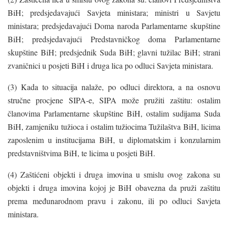
BiH; predsjedavajući Savjeta ministara; ministri u Savjetu
ministara; predsjedavajući Doma naroda Parlamentarne skupštine
BiH; predsjedavajući Predstavničkog doma Parlamentarne
skupštine BiH; predsjednik Suda BiH; glavni tužilac BiH; strani
zvaničnici u posjeti BiH i druga lica po odluci Savjeta ministara.
(3) Kada to situacija nalaže, po odluci direktora, a na osnovu
stručne procjene SIPA-e, SIPA može pružiti zaštitu: ostalim
članovima Parlamentarne skupštine BiH, ostalim sudijama Suda
BiH, zamjeniku tužioca i ostalim tužiocima Tužilaštva BiH, licima
zaposlenim u institucijama BiH, u diplomatskim i konzularnim
predstavništvima BiH, te licima u posjeti BiH.
(4) Zaštićeni objekti i druga imovina u smislu ovog zakona su
objekti i druga imovina kojoj je BiH obavezna da pruži zaštitu
prema međunarodnom pravu i zakonu, ili po odluci Savjeta
ministara.