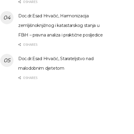
0 SHARES
Doc.dr.Esad Hrvačić, Harmonizacija
zemljišnoknjižnog i katastarskog stanja u
FBiH – pravna analiza i praktične posljedice
0 SHARES
Doc.dr.Esad Hrvačić, Starateljstvo nad
malodobnim djetetom
0 SHARES