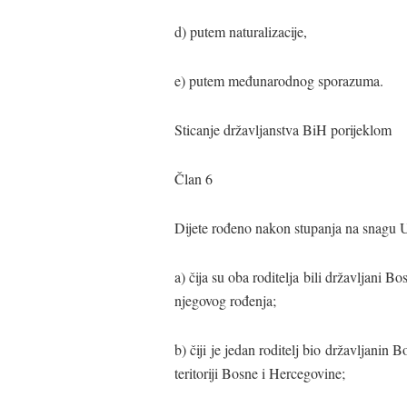
d) putem naturalizacije,
e) putem međunarodnog sporazuma.
Sticanje državljanstva BiH porijeklom
Član 6
Dijete rođeno nakon stupanja na snagu U
a) čija su oba roditelja bili državljani 
njegovog rođenja;
b) čiji je jedan roditelj bio državljanin 
teritoriji Bosne i Hercegovine;