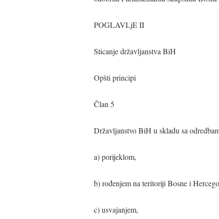
POGLAVLjE II
Sticanje državljanstva BiH
Opšti principi
Član 5
Državljanstvo BiH u skladu sa odredbam
a) porijeklom,
b) rođenjem na teritoriji Bosne i Hercego
c) usvajanjem,