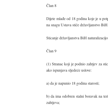
Član 8
Dijete mlađe od 18 godina koje je u pot
na snagu Ustava stiče državljanstvo BiH
Sticanje državljanstva BiH naturalizacij
Član 9
(1) Stranac koji je podnio zahtjev za st
ako ispunjava sljedeće uslove:
a) da je napunio 18 godina starosti;
b) da ima odobren stalni boravak na ter
zahtjeva;