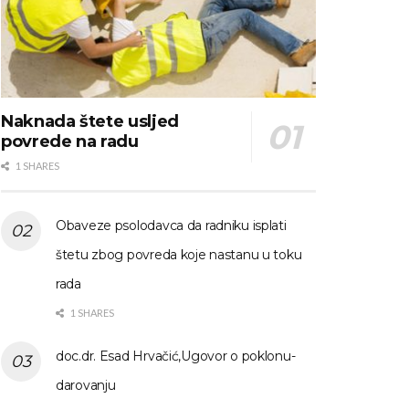
Naknada štete usljed
povrede na radu
1 SHARES
Obaveze psolodavca da radniku isplati
štetu zbog povreda koje nastanu u toku
rada
1 SHARES
doc.dr. Esad Hrvačić,Ugovor o poklonu-
darovanju