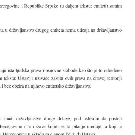
ercegovine i Republike Srpske (u daljem tekstu: entiteti) samim
ta u državljanstvo drugog entiteta nema uticaja na državljanstvo
aju ista ljudska prava i osnovne slobode kao što je to određeno
ekstu: Ustav) i uživaće zaštitu ovih prava na čitavoj teritoriji
i bez obzira na njihovo entitetsko državljanstvo.
 imati državljanstvo druge države, pod uslovom da postoji
rcegovine i te države kojim se to pitanje uređuje, a koji je
i Hercegovine u skladu sa članom IV 4. d) Ustava.