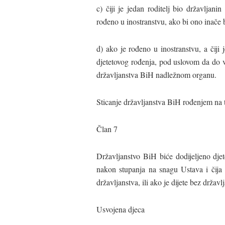
c) čiji je jedan roditelj bio državljan
rođeno u inostranstvu, ako bi ono inače b
d) ako je rođeno u inostranstvu, a čiji
djetetovog rođenja, pod uslovom da do 
državljanstva BiH nadležnom organu.
Sticanje državljanstva BiH rođenjem na t
Član 7
Državljanstvo BiH biće dodijeljeno djet
nakon stupanja na snagu Ustava i čija s
državljanstva, ili ako je dijete bez državl
Usvojena djeca