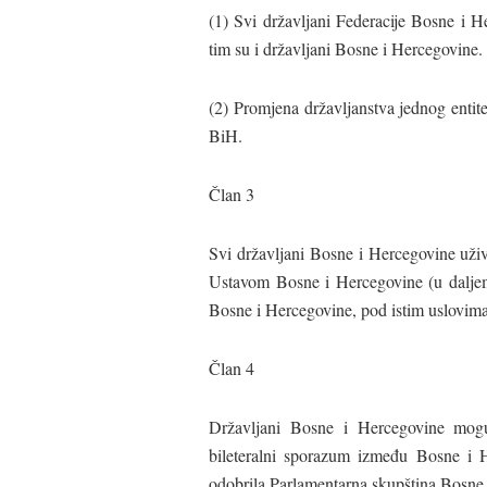
(1) Svi državljani Federacije Bosne i H
tim su i državljani Bosne i Hercegovine.
(2) Promjena državljanstva jednog entite
BiH.
Član 3
Svi državljani Bosne i Hercegovine uživ
Ustavom Bosne i Hercegovine (u daljem t
Bosne i Hercegovine, pod istim uslovima 
Član 4
Državljani Bosne i Hercegovine mogu
bileteralni sporazum između Bosne i He
odobrila Parlamentarna skupština Bosne 