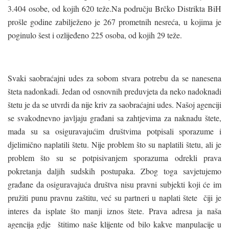
3.404 osobe, od kojih 620 teže.Na području Brčko Distrikta BiH
prošle godine zabilježeno je 267 prometnih nesreća, u kojima je
poginulo šest i ozlijeđeno 225 osoba, od kojih 29 teže.
Svaki saobraćajni udes za sobom stvara potrebu da se nanesena
šteta nadonkadi. Jedan od osnovnih preduvjeta da neko nadoknadi
štetu je da se utvrdi da nije kriv za saobraćajni udes. Našoj agenciji
se svakodnevno javljaju građani sa zahtjevima za naknadu štete,
mada su sa osiguravajućim društvima potpisali sporazume i
djelimično naplatili štetu. Nije problem što su naplatili štetu, ali je
problem što su se potpisivanjem sporazuma odrekli prava
pokretanja daljih sudskih postupaka. Zbog toga savjetujemo
građane da osiguravajuća društva nisu pravni subjekti koji će im
pružiti punu pravnu zaštitu, već su partneri u naplati štete čiji je
interes da isplate što manji iznos štete. Prava adresa ja naša
agencija gdje štitimo naše klijente od bilo kakve manpulacije u