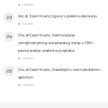
1 SHARES
doc.dr. Esad Hrvačić,Ugovor o poklonu-darovanju
0 SHARES
Doc.dr.Esad Hrvačić, Harmonizacija
zemljišnoknjižnog i katastarskog stanja u FBiH –
pravna analiza i praktične posljedice
0 SHARES
Doc.dr.Esad Hrvačić, Starateljstvo nad malodobnim
djetetom
0 SHARES