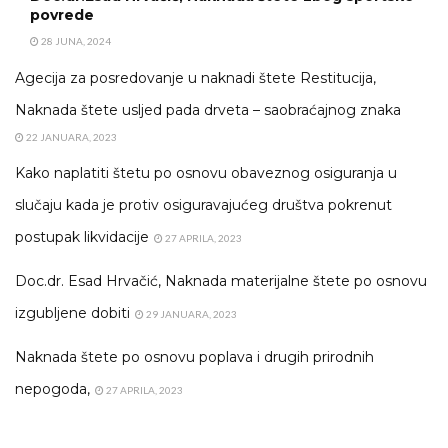
povrede
28 JUNA, 2024
Agecija za posredovanje u naknadi štete Restitucija,
Naknada štete usljed pada drveta – saobraćajnog znaka
22 JANUARA, 2023
Kako naplatiti štetu po osnovu obaveznog osiguranja u
slučaju kada je protiv osiguravajućeg društva pokrenut
postupak likvidacije
27 APRILA, 2023
Doc.dr. Esad Hrvačić, Naknada materijalne štete po osnovu
izgubljene dobiti
29 JANUARA, 2023
Naknada štete po osnovu poplava i drugih prirodnih
nepogoda,
27 APRILA, 2023