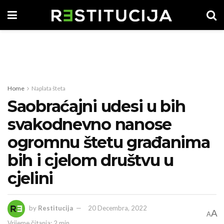
Home
Naplata šteta
Saobraćajni udesi u bih
svakodnevno nanose
ogromnu štetu građanima
bih i cjelom društvu u
cjelini
by
Restitucija
20 Decembra, 2022
A
A
Vrijeme čitanja: 2 min