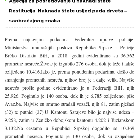
Agecija za posredovanje u naknadi štete
Restitucija, Naknada štete usljed pada drveta –
saobraćajnog znaka
Prema najnovijim podacima Federalne uprave policije,
Ministarstva unutrašnjih poslova Republike Srpske i Policije
Brčko Distrikta BiH, u 2018. godini evidentirane su 36.562
prometne nesreće.Živote je izgubilo 276 osoba, dok je teže i lakše
ozlijeđeno 10.416.Iako je, prema ponuđenim podacima, došlo do
smanjenja prometnih nesreća, njihov broj je i dalje velik. Najviše
nesreća prošle godine evidentirano je u Federaciji BiH, njih
25.926. Poginulo je 140 osoba, dok ih je 6.785 ozlijeđeno, piše
Avaz.ba. Najviše su smrtno stradali vozači, njih 81, zatim pješaci
(32) te putnici (27).U Kantonu Sarajevo bilo je najviše udesa –
9.258, zatim u Zeničko-dobojskom kantonu 4.202 i Tuzlanskom
3.132.Na cestama u Republici Srpskoj dogodilo se 10.369
prometnih nesreća. Poginulo je 130 osoba, dok su ozlijeđene