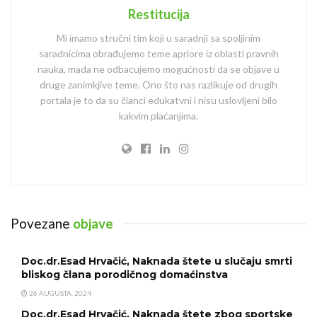
Restitucija
Mi imamo stručni tim koji u saradnji sa spoljinim
saradnicima obrađujemo teme apriore iz oblasti pravnih
nauka, mada ne odbacujemo mogućnosti da se objave u
druge zanimkjive teme. Ono što nas razlikuje od drugih
portala je to da su članci edukatvni i nisu uslovljeni bilo
kakvim plaćanjima.
Povezane
objave
Doc.dr.Esad Hrvačić, Naknada štete u slučaju smrti
bliskog člana porodičnog domaćinstva
26 AUGUSTA, 2024
Doc.dr.Esad Hrvačić, Naknada štete zbog sportske