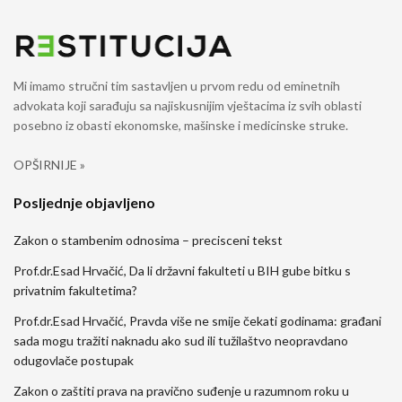
Mi imamo stručni tim sastavljen u prvom redu od eminetnih
advokata koji sarađuju sa najiskusnijim vještacima iz svih oblasti
posebno iz obasti ekonomske, mašinske i medicinske struke.
OPŠIRNIJE »
Posljednje objavljeno
Zakon o stambenim odnosima – precisceni tekst
Prof.dr.Esad Hrvačić, Da li državni fakulteti u BIH gube bitku s
privatnim fakultetima?
Prof.dr.Esad Hrvačić, Pravda više ne smije čekati godinama: građani
sada mogu tražiti naknadu ako sud ili tužilaštvo neopravdano
odugovlače postupak
Zakon o zaštiti prava na pravično suđenje u razumnom roku u