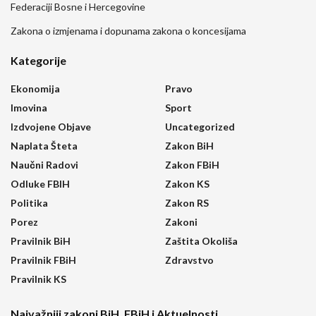
Federaciji Bosne i Hercegovine
Zakona o izmjenama i dopunama zakona o koncesijama
Kategorije
Ekonomija
Pravo
Imovina
Sport
Izdvojene Objave
Uncategorized
Naplata Šteta
Zakon BiH
Naučni Radovi
Zakon FBiH
Odluke FBIH
Zakon KS
Politika
Zakon RS
Porez
Zakoni
Pravilnik BiH
Zaštita Okoliša
Pravilnik FBiH
Zdravstvo
Pravilnik KS
Najvažniji zakoni BiH, FBiH i Aktuelnosti