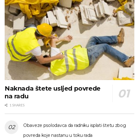
Naknada štete usljed povrede
na radu
1 SHARES
Obaveze psolodavca da radniku isplati štetu zbog
povreda koje nastanu u toku rada