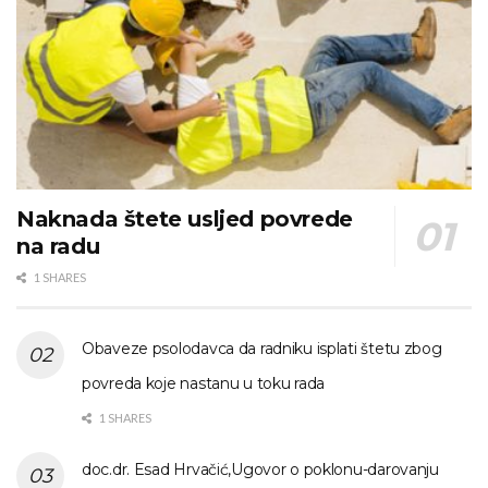
Naknada štete usljed povrede
na radu
1 SHARES
Obaveze psolodavca da radniku isplati štetu zbog
povreda koje nastanu u toku rada
1 SHARES
doc.dr. Esad Hrvačić,Ugovor o poklonu-darovanju