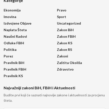
Kategorije
Ekonomija
Pravo
Imovina
Sport
Izdvojene Objave
Uncategorized
Naplata Šteta
Zakon BiH
Naučni Radovi
Zakon FBiH
Odluke FBIH
Zakon KS
Politika
Zakon RS
Porez
Zakoni
Pravilnik BiH
Zaštita Okoliša
Pravilnik FBiH
Zdravstvo
Pravilnik KS
Najvažniji zakoni BiH, FBiH i Aktuelnosti
Budite prvi koji će saznati najnovije zakone i aktuelnosti za procjenu
šteta.