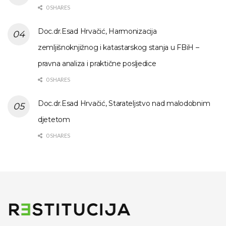
0 SHARES
Doc.dr.Esad Hrvačić, Harmonizacija
zemljišnoknjižnog i katastarskog stanja u FBiH –
pravna analiza i praktične posljedice
0 SHARES
Doc.dr.Esad Hrvačić, Starateljstvo nad malodobnim
djetetom
0 SHARES